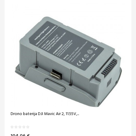
Drono baterija DJI Mavic Air 2, 11.55V,...
104,06 €