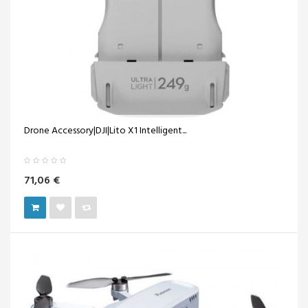
Drone Accessory|DJI|Lito X1 Intelligent...
71,06 €