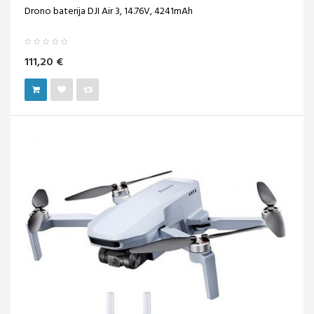
Drono baterija DJI Air 3, 14.76V, 4241mAh
111,20 €