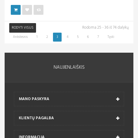
Rodoma 25 - 36 iš 74 dalykų
RODYTI VISUS
Ankstesnis
1
2
3
4
5
6
7
Tęsti
NAUJIENLAIŠKIS
MANO PASKYRA
KLIENTŲ PAGALBA
INFORMACIJA