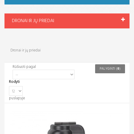
DRONAI IR JŲ PRIEDAI
Dronai ir jų priedai
Rūšiuoti pagal
PALYGINTI (
0
)
Rodyti
puslapyje