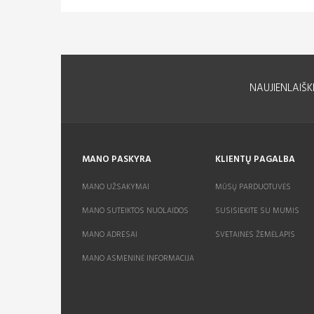
NAUJIENLAIŠK
MANO PASKYRA
KLIENTŲ PAGALBA
MANO UŽSAKYMAI
MŪSŲ PARDUOTUVĖS
MANO SUTEIKTOS NUOLAIDOS
SUSISIEKITE SU MUMIS
MANO ADRESAI
SVETAINĖS ŽEMĖLAPIS
MANO ASMENINĖ INFORMACIJA