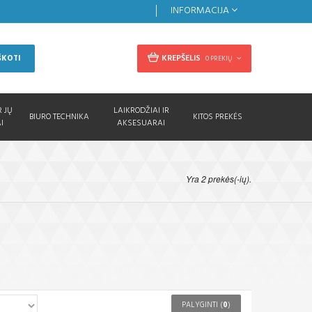
INFORMACIJA
KREPŠELIS
ŠKOTI
0 PREKIŲ
R JŲ
LAIKRODŽIAI IR
BIURO TECHNIKA
KITOS PREKĖS
I
AKSESUARAI
Yra 2 prekės(-ių).
PALYGINTI (
0
)