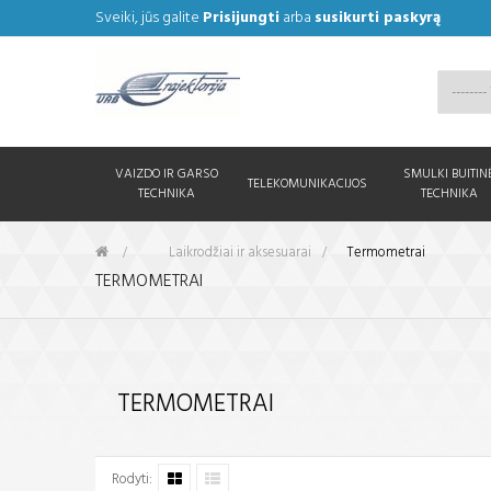
Sveiki, jūs galite
Prisijungti
arba
susikurti paskyrą
VAIZDO IR GARSO
SMULKI BUITIN
TELEKOMUNIKACIJOS
TECHNIKA
TECHNIKA
&gt;
Laikrodžiai ir aksesuarai
>
Termometrai
TERMOMETRAI
TERMOMETRAI
Rodyti: