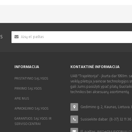
IS
INFORMACIJA
KONTAKTINĖ INFORMACIJA
UAB "Trajektorija" - įkurta dar 1993m. s
PRISTATYMO SĄLYGOS
veiklą plėtoja įvairiose technologijos sr
gali Jums pasiūlyti ypač platų šiuolaik
PIRKIMO SĄLYGOS
technikos bei aksesuarų asortimentą.
APIE MUS
Gedimino g. 2, Kaunas, Lietuva.
APMOKĖJIMO SĄLYGOS
GARANTIJOS SĄLYGOS IR
Susisiekite dabar:
(8-37) 32 11 36
SERVISO CENTRAI
El. paštas:
INFO@TRAJEKTORIJA.LT