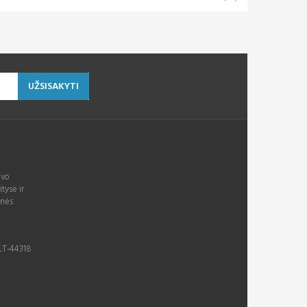
UŽSISAKYTI
avo
ityse ir
inės
 LT-44318