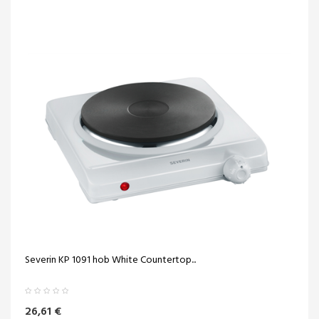
Severin KP 1091 hob White Countertop...
26,61 €