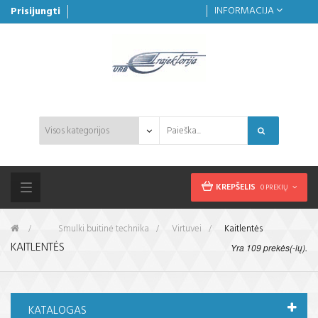
INFORMACIJA
Prisijungti
KREPŠELIS
0 PREKIŲ
Toggle
navigation
&gt;
Smulki buitinė technika
>
Virtuvei
>
Kaitlentės
KAITLENTĖS
Yra 109 prekės(-ių).
KATALOGAS