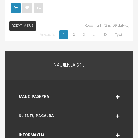
Rodoma 1 - 12 iš 109 dalykų
RODYTI VISUS
Ankstesnis
1
2
3
...
10
Tęsti
NAUJIENLAIŠKIS
MANO PASKYRA
KLIENTŲ PAGALBA
INFORMACIJA