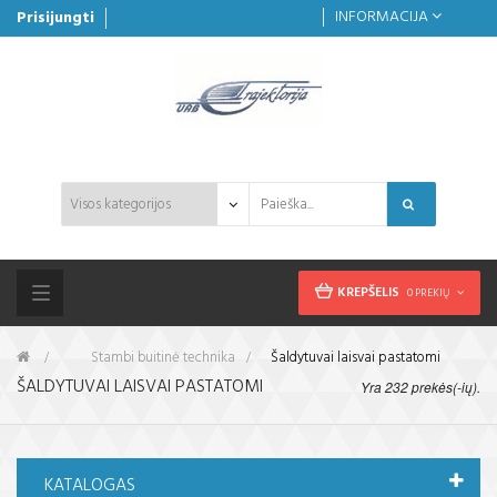
INFORMACIJA
Prisijungti
KREPŠELIS
0 PREKIŲ
Toggle
navigation
&gt;
Stambi buitinė technika
>
Šaldytuvai laisvai pastatomi
ŠALDYTUVAI LAISVAI PASTATOMI
Yra 232 prekės(-ių).
KATALOGAS