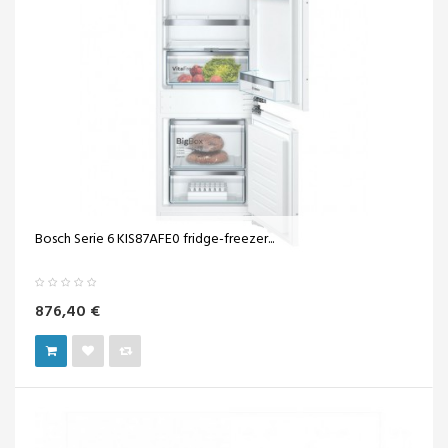
Bosch Serie 6 KIS87AFE0 fridge-freezer...
876,40 €