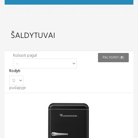
ŠALDYTUVAI
Rūšiuoti pagal
PALYGINTI (
0
)
Rodyti
puslapyje