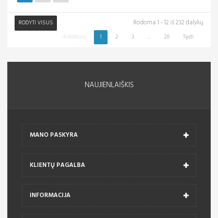
Rodoma 1 - 12 iš 232 dalykų
RODYTI VISUS
Ankstesnis
1
2
3
...
20
Tęsti
NAUJIENLAIŠKIS
MANO PASKYRA
KLIENTŲ PAGALBA
INFORMACIJA