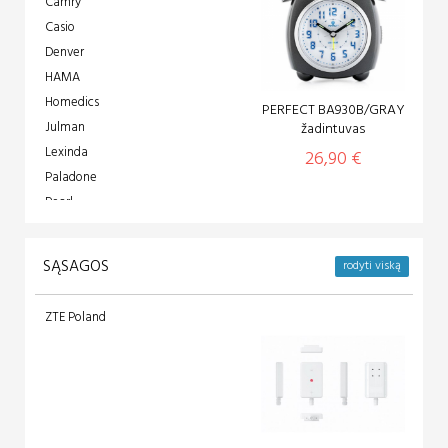
Camry
Casio
Denver
HAMA
Homedics
PERFECT BA930B/GRAY
Julman
žadintuvas
Lexinda
26,90 €
Paladone
Pearl
Perfect
Rhythm
SĄSAGOS
rodyti viską
Roadstar
Troyka
ZTE Poland
XONIX