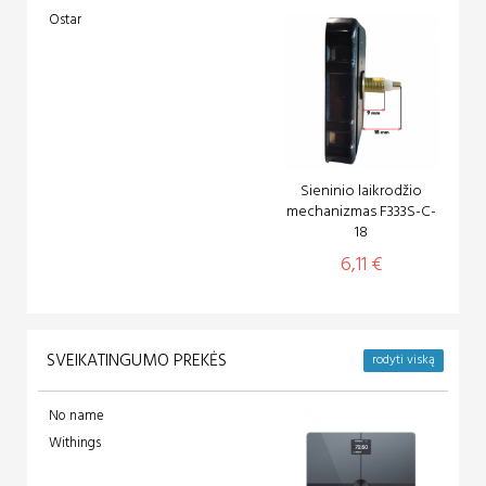
Ostar
Sieninio laikrodžio
mechanizmas F333S-C-
18
6,11 €
SVEIKATINGUMO PREKĖS
rodyti viską
No name
Withings