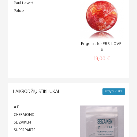
Paul Hewitt
Police
Engelsrufer ERS-LOVE-
S
19,00 €
LAIKRODŽIŲ STIKLIUKAI
rodyti viską
A P
CHERMOND
SEIZAIKEN
SUPERPARTS