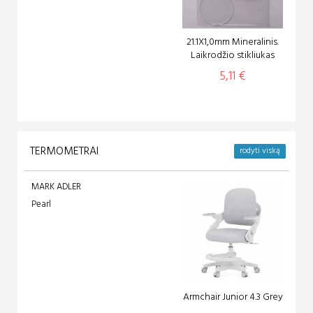
21.1X1,0mm Mineralinis.
Laikrodžio stikliukas
5,11 €
TERMOMETRAI
rodyti viską
MARK ADLER
Pearl
Armchair Junior 4.3 Grey