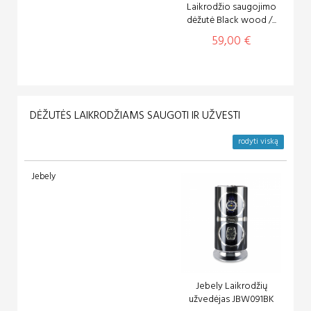
Laikrodžio saugojimo
dėžutė Black wood /...
59,00 €
DĖŽUTĖS LAIKRODŽIAMS SAUGOTI IR UŽVESTI
rodyti viską
Jebely
Jebely Laikrodžių
užvedėjas JBW091BK