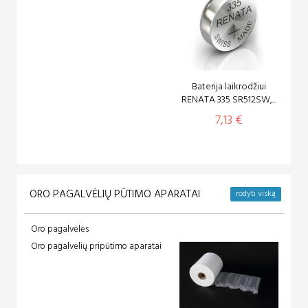
Baterija laikrodžiui
RENATA 335 SR512SW,...
7,13 €
ORO PAGALVĖLIŲ PŪTIMO APARATAI
rodyti viską
Oro pagalvėlės
Oro pagalvėlių pripūtimo aparatai