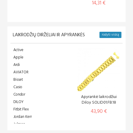
14,31 €
LAIKRODŽIŲ DIRŽELIAI IR APYRANKĖS
rodyti viską
Active
Apple
Ardi
AVIATOR
Bisset
Casio
Condor
Apyrankė laikrodžiui
DILOY
Diloy SOLID01.FB.18
Fitbit Flex
43,90 €
Jordan Kerr
Julman
KUKI