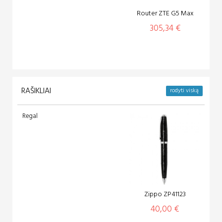
Router ZTE G5 Max
305,34 €
RAŠIKLIAI
rodyti viską
Regal
Zippo ZP41123
40,00 €