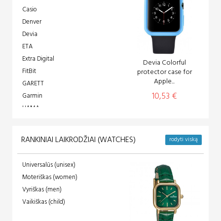
Casio
Denver
Devia
ETA
Extra Digital
Devia Colorful
FitBit
protector case for
Apple...
GARETT
10,53 €
Garmin
HAMA
Hammer
HiSmart
RANKINIAI LAIKRODŽIAI (WATCHES)
rodyti viską
huami
Huawei
Universalūs (unisex)
Intersale sp. z o.o.
Moteriškas (women)
KIESLECT
Vyriškas (men)
LAMAX
Vaikiškas (child)
M-TAC
MANTA