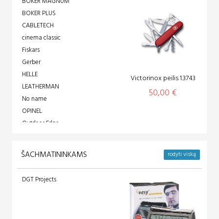
BOKER MAGNUM
Q&Q
BOKER PLUS
Renew Force
CABLETECH
Rhythm
cinema classic
Roadstar
Fiskars
Tempus Fugit
Gerber
Troyka
HELLE
Victorinox peilis 1.3743
LEATHERMAN
50,00 €
No name
OPINEL
Outdoor Edge
SCK
speck
ŠACHMATININKAMS
rodyti viską
Victorinox
DGT Projects