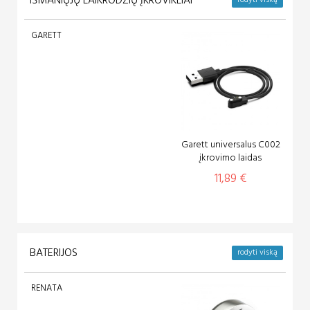
IŠMANIŲJŲ LAIKRODŽIŲ ĮKROVIKLIAI
rodyti viską
GARETT
Garett universalus C002
įkrovimo laidas
11,89 €
BATERIJOS
rodyti viską
RENATA