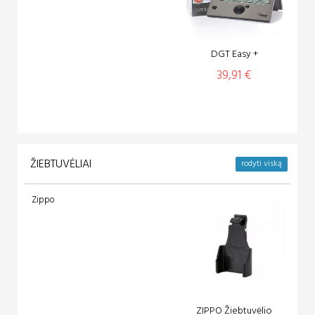
DGT Easy +
39,91 €
ŽIEBTUVĖLIAI
rodyti viską
Zippo
ZIPPO Žiebtuvėlio