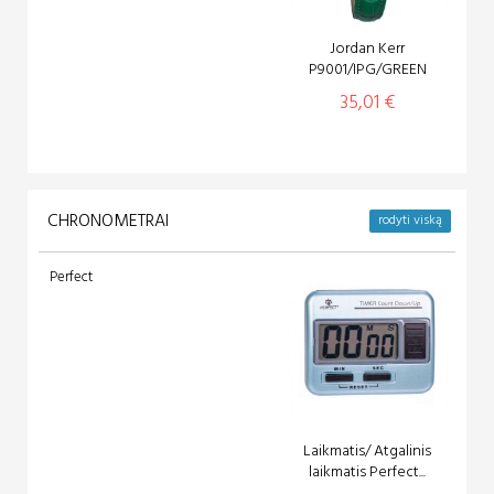
Media tech
Jordan Kerr
Media-Tech
P9001/IPG/GREEN
MiBro
35,01 €
Motorola
myPhone
No name
OnePlus
ONYX
CHRONOMETRAI
rodyti viską
Samsung
Sponge
Perfect
Stelio
Suunto
Thule
TRACER
Trevi
Withings
Laikmatis/ Atgalinis
Xiaomi
laikmatis Perfect...
Zeppelin