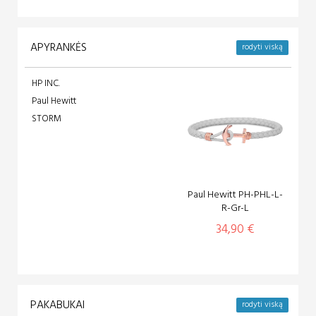
APYRANKĖS
rodyti viską
HP INC.
Paul Hewitt
STORM
Paul Hewitt PH-PHL-L-
R-Gr-L
34,90 €
PAKABUKAI
rodyti viską