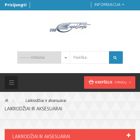
INFORMACIJA
Prisijungti
KREPŠELIS
0 PREKIŲ
Toggle
navigation
&gt;
Laikrodžiai ir aksesuarai
LAIKRODŽIAI IR AKSESUARAI
LAIKRODŽIAI IR AKSESUARAI