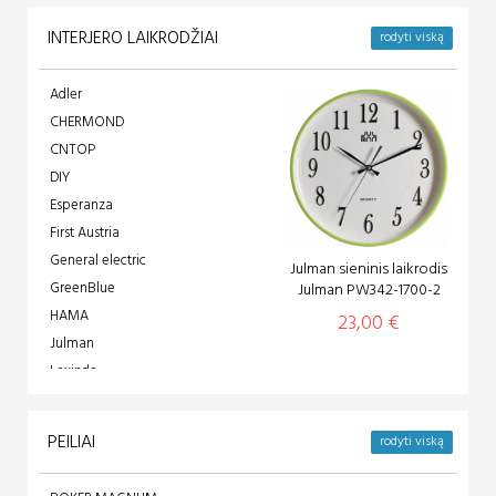
LBS
INTERJERO LAIKRODŽIAI
rodyti viską
Lietuvai 100
Nežinomas / Not Specified /
Adler
Неизвестный
CHERMOND
OSIN
CNTOP
Paul Hewitt
DIY
Piero Magli
Esperanza
Slazenger
First Austria
Timberland
General electric
Julman sieninis laikrodis
Vostok Europe
GreenBlue
Julman PW342-1700-2
Zeppelin
HAMA
23,00 €
Julman
Lexinda
Maclean
Pearl
PEILIAI
rodyti viską
Perfect
PromiDesign, LT