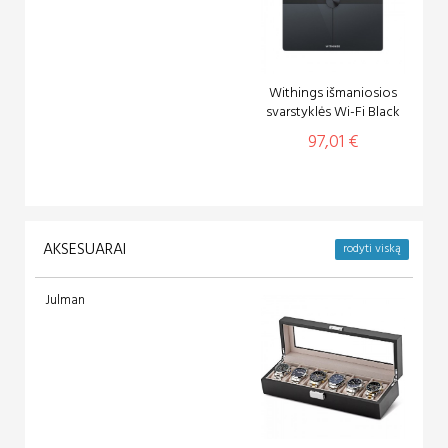
Withings išmaniosios
svarstyklės Wi-Fi Black
97,01 €
AKSESUARAI
rodyti viską
Julman