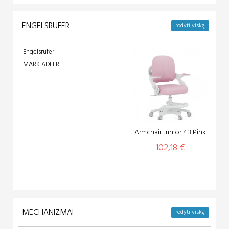
ENGELSRUFER
rodyti viską
Engelsrufer
MARK ADLER
Armchair Junior 4.3 Pink
102,18 €
MECHANIZMAI
rodyti viską