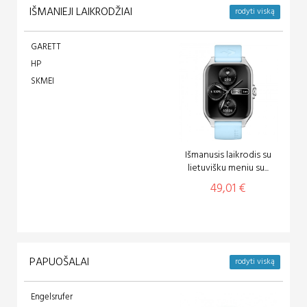
IŠMANIEJI LAIKRODŽIAI
rodyti viską
GARETT
HP
SKMEI
Išmanusis laikrodis su
lietuvišku meniu su...
49,01 €
PAPUOŠALAI
rodyti viską
Engelsrufer