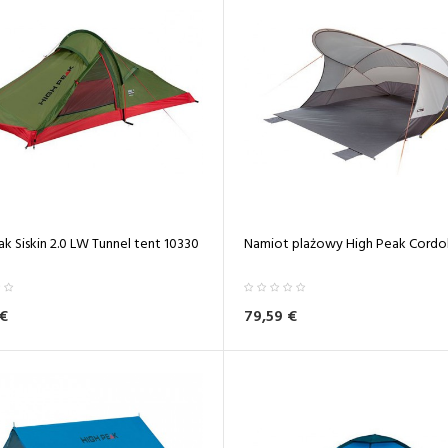
k Siskin 2.0 LW Tunnel tent 10330
Namiot plażowy High Peak Cordob
 €
79,59 €