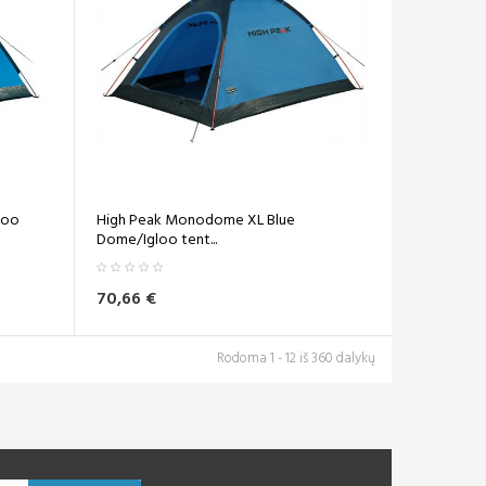
loo
High Peak Monodome XL Blue
Dome/Igloo tent...
70,66 €
Rodoma 1 - 12 iš 360 dalykų