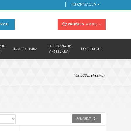
INFORMACIJA
KREPŠELIS
ŠKOTI
0 PREKIŲ
R JŲ
LAIKRODŽIAI IR
BIURO TECHNIKA
KITOS PREKĖS
I
AKSESUARAI
Yra 360 prekės(-ių).
PALYGINTI (
0
)