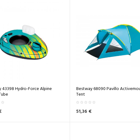
 43398 Hydro-Force Alpine
Bestway 68090 Pavillo Activemou
Tube
Tent
€
51,36 €