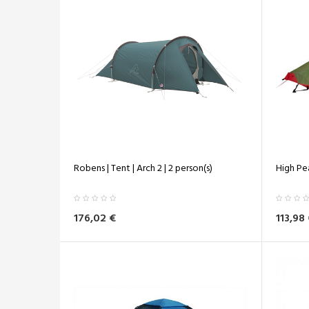
Robens | Tent | Arch 2 | 2 person(s)
High Pea
176,02 €
113,98