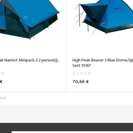
k Namiot Minipack 2 2 person(s)...
High Peak Beaver 3 Blue Dome/Ig
tent 10167
€
70,66 €
Tęsti