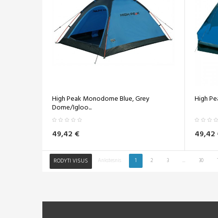
High Peak Monodome Blue, Grey
High Pea
Dome/Igloo...
49,42 €
49,42 
Ankstesnis
1
2
3
...
30
RODYTI VISUS