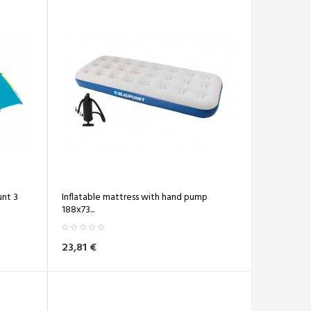
nt 3
Inflatable mattress with hand pump
188x73...
23,81 €