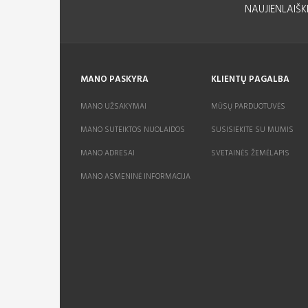
NAUJIENLAIŠK
MANO PASKYRA
KLIENTŲ PAGALBA
MANO UŽSAKYMAI
MŪSŲ PARDUOTUVĖS
MANO SUTEIKTOS NUOLAIDOS
SUSISIEKITE SU MUMIS
MANO ADRESAI
SVETAINĖS ŽEMĖLAPIS
MANO ASMENINĖ INFORMACIJA