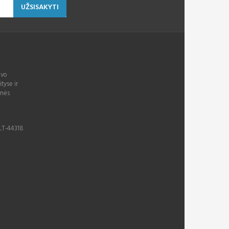
UŽSISAKYTI
avo
ityse ir
inės
 LT-44318