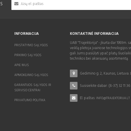
IS
INFORMACIJA
KONTAKTINĖ INFORMACIJA
UAB "Trajektorija" - įkurta dar 1993m. s
PRISTATYMO SĄLYGOS
veiklą plėtoja įvairiose technologijos sr
gali Jums pasiūlyti ypač platų šiuolaik
PIRKIMO SĄLYGOS
technikos bei aksesuarų asortimentą.
APIE MUS
Gedimino g. 2, Kaunas, Lietuva.
APMOKĖJIMO SĄLYGOS
GARANTIJOS SĄLYGOS IR
Susisiekite dabar:
(8-37) 32 11 36
SERVISO CENTRAI
El. paštas:
INFO@TRAJEKTORIJA.LT
PRIVATUMO POLITIKA