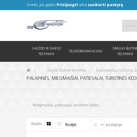
Sveiki, jūs galite
Prisijungti
arba
susikurti paskyrą
VAIZDO IR GARSO
SMULKI BUITIN
TELEKOMUNIKACIJOS
TECHNIKA
TECHNIKA
&gt;
Smulki buitinė technika
>
Automobiliui, turizmui
PALAPINĖS, MIEGMAIŠIAI, PATIESALAI, TURISTINĖS KĖ
Miegmaišiai, patiesalai, turistinės kėdės
Rodyti:
Rodyti
puslapyje