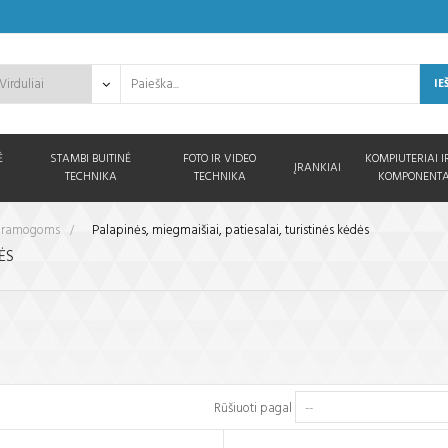
IE
Ė
STAMBI BUITINĖ
FOTO IR VIDEO
KOMPIUTERIAI I
ĮRANKIAI
TECHNIKA
TECHNIKA
KOMPONENTA
, pramogoms
>
Palapinės, miegmaišiai, patiesalai, turistinės kėdės
DĖS
Rūšiuoti pagal