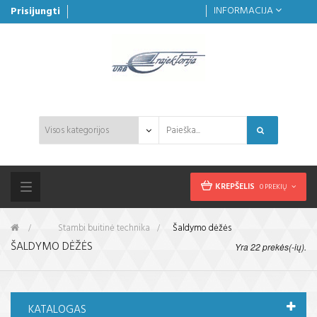
INFORMACIJA
Prisijungti
KREPŠELIS
0 PREKIŲ
Toggle
navigation
&gt;
Stambi buitinė technika
>
Šaldymo dėžės
ŠALDYMO DĖŽĖS
Yra 22 prekės(-ių).
KATALOGAS