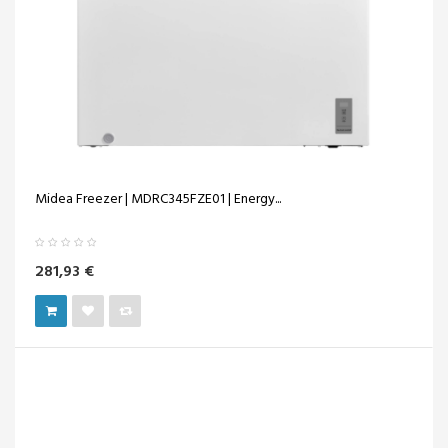
Midea Freezer | MDRC345FZE01 | Energy...
281,93 €