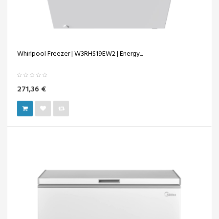
Whirlpool Freezer | W3RHS19EW2 | Energy...
271,36 €