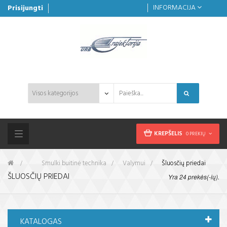
INFORMACIJA
Prisijungti
KREPŠELIS
0 PREKIŲ
Toggle
navigation
&gt;
Smulki buitinė technika
>
Valymui
>
Šluosčių priedai
ŠLUOSČIŲ PRIEDAI
Yra 24 prekės(-ių).
KATALOGAS