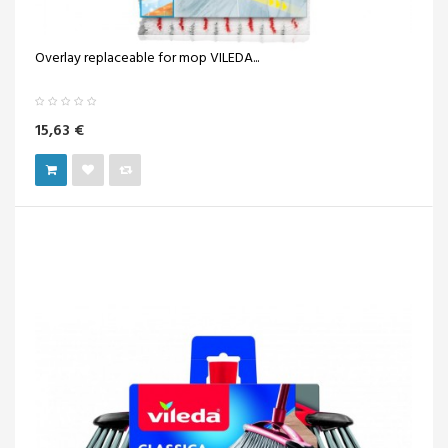
Overlay replaceable for mop VILEDA...
15,63 €