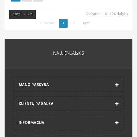
Rodoma 1 - 12 iš 24 dalykų
RODYTI VISUS
Ankstesnis
1
2
Tęsti
NAUJIENLAIŠKIS
MANO PASKYRA
KLIENTŲ PAGALBA
INFORMACIJA