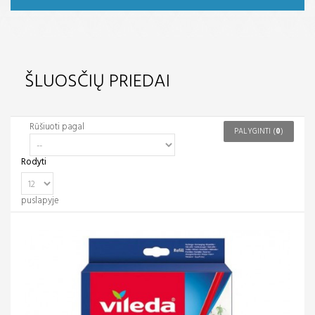
ŠLUOSČIŲ PRIEDAI
Rūšiuoti pagal
PALYGINTI (
0
)
Rodyti
puslapyje