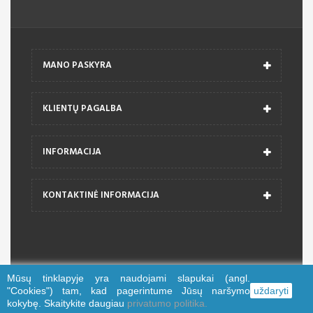
MANO PASKYRA
KLIENTŲ PAGALBA
INFORMACIJA
KONTAKTINĖ INFORMACIJA
Mūsų tinklapyje yra naudojami slapukai (angl.
© 2026 trajektorija.lt
"Cookies") tam, kad pagerintume Jūsų naršymo
uždaryti
kokybę. Skaitykite daugiau
privatumo politika.