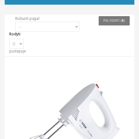
Rūšiuoti pagal
PALYGINTI (
0
)
Rodyti
puslapyje