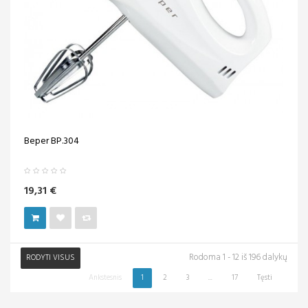
Beper BP.304
19,31 €
Rodoma 1 - 12 iš 196 dalykų
RODYTI VISUS
Ankstesnis
1
2
3
...
17
Tęsti