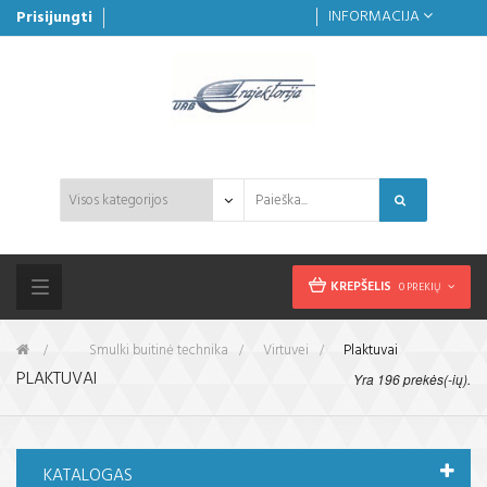
INFORMACIJA
Prisijungti
KREPŠELIS
0 PREKIŲ
Toggle
navigation
&gt;
Smulki buitinė technika
>
Virtuvei
>
Plaktuvai
PLAKTUVAI
Yra 196 prekės(-ių).
KATALOGAS