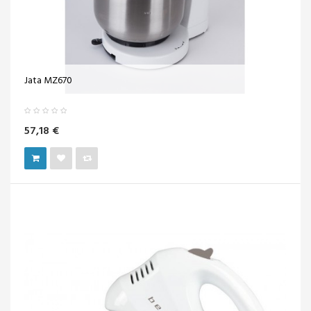
Jata MZ670
57,18 €