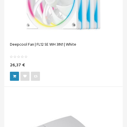
Deepcool Fan | FL12 SE WH 3IN1 | White
26,37 €