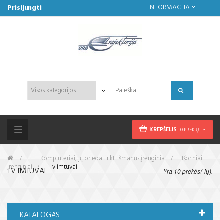
INFORMACIJA
Prisijungti
KREPŠELIS
0 PREKIŲ
Toggle
navigation
&gt;
Kompiuteriai, jų priedai ir kt. išmanūs įrenginiai
>
Išoriniai
įrenginiai
>
TV imtuvai
TV IMTUVAI
Yra 10 prekės(-ių).
KATALOGAS