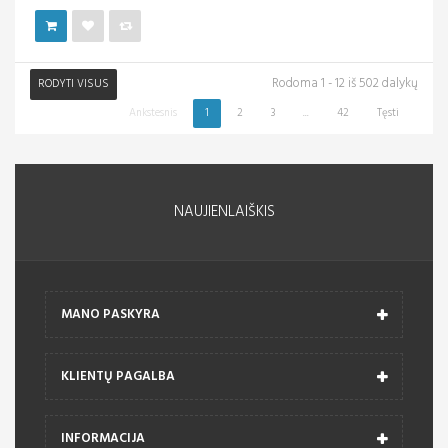
Rodoma 1 - 12 iš 502 dalykų
RODYTI VISUS
Ankstesnis
1
2
3
...
42
Tęsti
NAUJIENLAIŠKIS
MANO PASKYRA
KLIENTŲ PAGALBA
INFORMACIJA