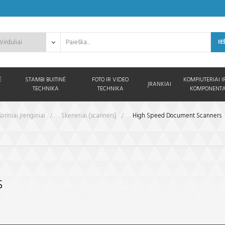
IE
Ė
STAMBI BUITINĖ
FOTO IR VIDEO
KOMPIUTERIAI I
ĮRANKIAI
TECHNIKA
TECHNIKA
KOMPONENTA
šoriniai įrenginiai
>
Skeneriai (scanners)
>
High Speed Document Scanners
S