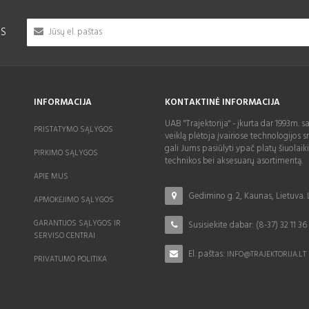
IS
INFORMACIJA
KONTAKTINĖ INFORMACIJA
UAB "Trajektorija" - įkurta dar 1993m. s
PRISTATYMO SĄLYGOS
veiklą plėtoja įvairiose technologijos sr
gali Jums pasiūlyti ypač platų šiuolaik
PIRKIMO SĄLYGOS
technikos bei aksesuarų asortimentą.
APIE MUS
Gedimino g. 2, Kaunas, Lietuva.
APMOKĖJIMO SĄLYGOS
GARANTIJOS SĄLYGOS IR
Susisiekite dabar:
(8-37) 32 11 36
SERVISO CENTRAI
El. paštas:
INFO@TRAJEKTORIJA.LT
PRIVATUMO POLITIKA