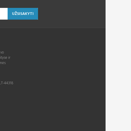
UŽSISAKYTI
avo
ityse ir
inės
 LT-44318