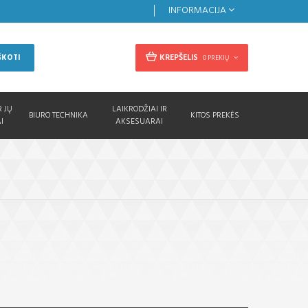
INFORMACIJA
KREPŠELIS
ŠKOTI
0 PREKIŲ
R JŲ
LAIKRODŽIAI IR
BIURO TECHNIKA
KITOS PREKĖS
I
AKSESUARAI