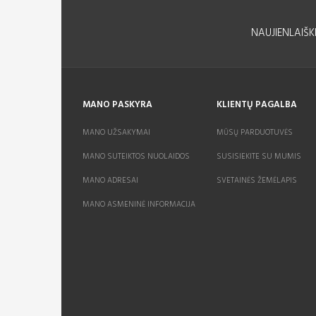
NAUJIENLAIŠK
MANO PASKYRA
KLIENTŲ PAGALBA
MANO UŽSAKYMAI
MŪSŲ PARDUOTUVĖS
MANO SUTEIKTOS NUOLAIDOS
SUSISIEKITE SU MUMIS
MANO ADRESAI
SVETAINĖS ŽEMĖLAPIS
MANO ASMENINĖ INFORMACIJA