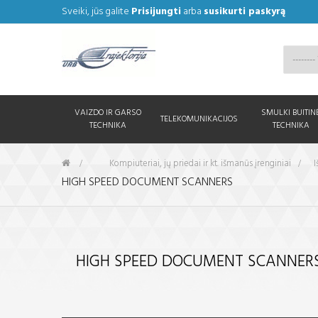
Sveiki, jūs galite
Prisijungti
arba
susikurti paskyrą
VAIZDO IR GARSO
SMULKI BUITIN
TELEKOMUNIKACIJOS
TECHNIKA
TECHNIKA
&gt;
Kompiuteriai, jų priedai ir kt. išmanūs įrenginiai
>
I
HIGH SPEED DOCUMENT SCANNERS
HIGH SPEED DOCUMENT SCANNER