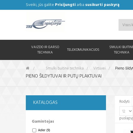
Sveiki, jūs galite
Prisijungti
arba
susikurti paskyrą
VAIZDO IR GARSO
SMULKI BUITIN
TELEKOMUNIKACIJOS
TECHNIKA
TECHNIKA
&gt;
Smulki buitinė technika
>
Virtuvei
>
Pieno šildy
PIENO ŠILDYTUVAI IR PUTŲ PLAKTUVAI
Rodyti:
KATALOGAS
puslapy
Gamintojas
Adler
(9)