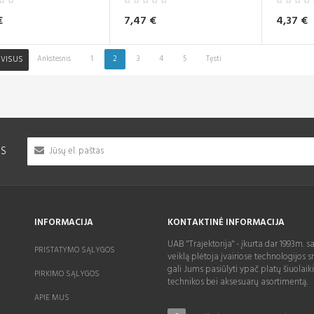
€
7,47 €
4,37 €
Ankstesnis
1
2
3
4
5
Tęsti
 VISUS
IS
INFORMACIJA
KONTAKTINĖ INFORMACIJA
UAB "Trajektorija" - įkurta dar 1993m. s
PRISTATYMO SĄLYGOS
veiklą plėtoja įvairiose technologijos sr
gali Jums pasiūlyti ypač platų šiuolaik
PIRKIMO SĄLYGOS
technikos bei aksesuarų asortimentą.
APIE MUS