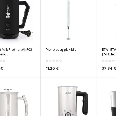
ti Milk Frother MKF02
Pieno putų plakiklis
ETA | ET
eno...
| Milk frot
 €
11,20 €
37,84 €