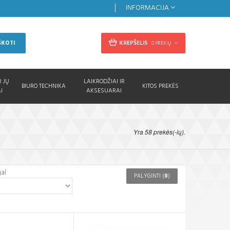
INFORMACIJA
KREPŠELIS
ŠKOTI
0 PREKIŲ
R JŲ
LAIKRODŽIAI IR
BIURO TECHNIKA
KITOS PREKĖS
I
AKSESUARAI
Yra 58 prekės(-ių).
gal
PALYGINTI (
0
)