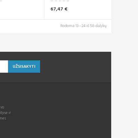
67,47 €
Rodoma 13 - 24 iš 58 dalykų
UŽSISAKYTI
avo
ityse ir
inės