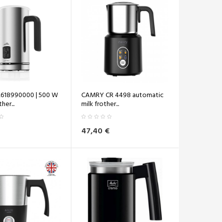
A618990000 | 500 W
CAMRY CR 4498 automatic
her...
milk frother...
47,40 €