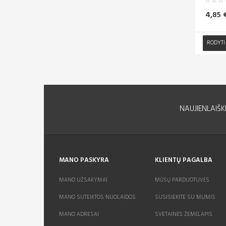
4,85 
RODYTI
NAUJIENLAIŠK
MANO PASKYRA
KLIENTŲ PAGALBA
MANO UŽSAKYMAI
MŪSŲ PARDUOTUVĖS
MANO SUTEIKTOS NUOLAIDOS
SUSISIEKITE SU MUMIS
MANO ADRESAI
SVETAINĖS ŽEMĖLAPIS