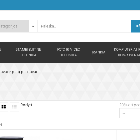
IE
Ė
STAMBI BUITINĖ
FOTO IR VIDEO
KOMPIUTERIAI I
ĮRANKIAI
TECHNIKA
TECHNIKA
KOMPONENTA
tuvai ir putų plaktuvai
Rodyti
Rūšiuoti pa
je