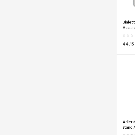
Philips
(1)
Salter
(2)
Severin
(3)
Bialet
Acciaio
Smeg
(4)
teesa
(2)
44,15
Adler M
stand 