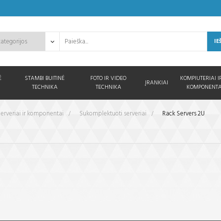
IE
Ė
STAMBI BUITINĖ
FOTO IR VIDEO
KOMPIUTERIAI I
ĮRANKIAI
TECHNIKA
TECHNIKA
KOMPONENTA
erveriai ir komponentai
>
Sukomplektuoti serveriai
>
Rack Servers 2U