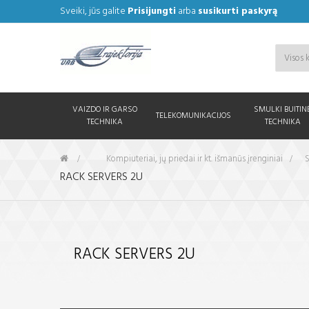
Sveiki, jūs galite
Prisijungti
arba
susikurti paskyrą
VAIZDO IR GARSO
SMULKI BUITIN
TELEKOMUNIKACIJOS
TECHNIKA
TECHNIKA
&gt;
Kompiuteriai, jų priedai ir kt. išmanūs įrenginiai
>
S
RACK SERVERS 2U
RACK SERVERS 2U