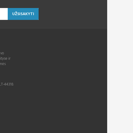
UŽSISAKYTI
avo
ityse ir
inės
 LT-44318