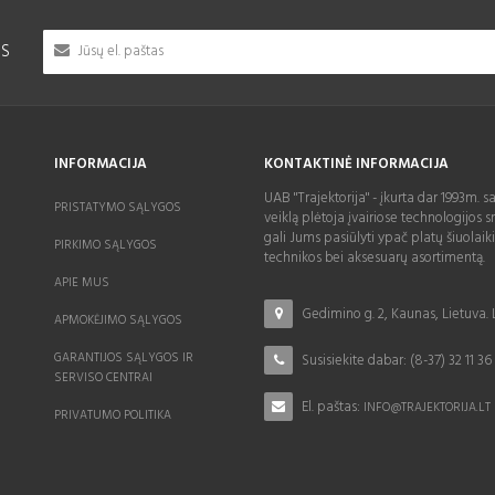
IS
INFORMACIJA
KONTAKTINĖ INFORMACIJA
UAB "Trajektorija" - įkurta dar 1993m. s
PRISTATYMO SĄLYGOS
veiklą plėtoja įvairiose technologijos sr
gali Jums pasiūlyti ypač platų šiuolaik
PIRKIMO SĄLYGOS
technikos bei aksesuarų asortimentą.
APIE MUS
Gedimino g. 2, Kaunas, Lietuva.
APMOKĖJIMO SĄLYGOS
GARANTIJOS SĄLYGOS IR
Susisiekite dabar:
(8-37) 32 11 36
SERVISO CENTRAI
El. paštas:
INFO@TRAJEKTORIJA.LT
PRIVATUMO POLITIKA