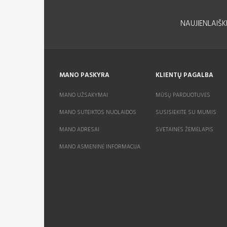
NAUJIENLAIŠK
MANO PASKYRA
KLIENTŲ PAGALBA
MANO UŽSAKYMAI
MŪSŲ PARDUOTUVĖS
MANO SUTEIKTOS NUOLAIDOS
SUSISIEKITE SU MUMIS
MANO ADRESAI
SVETAINĖS ŽEMĖLAPIS
MANO ASMENINĖ INFORMACIJA