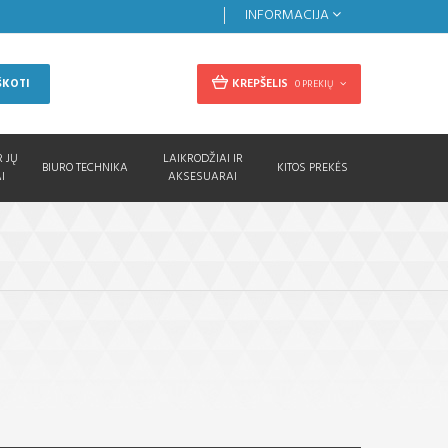
INFORMACIJA
KREPŠELIS
ŠKOTI
0 PREKIŲ
R JŲ
LAIKRODŽIAI IR
BIURO TECHNIKA
KITOS PREKĖS
I
AKSESUARAI