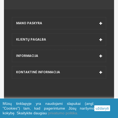
MANO PASKYRA
KLIENTŲ PAGALBA
INFORMACIJA
KONTAKTINĖ INFORMACIJA
Mūsų tinklapyje yra naudojami slapukai (angl.
© 2026 trajektorija.lt
"Cookies") tam, kad pagerintume Jūsų naršymo
uždaryti
kokybę. Skaitykite daugiau
privatumo politika.