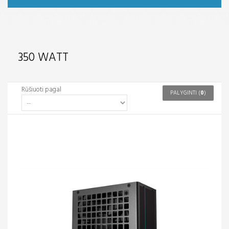
350 WATT
Rūšiuoti pagal
PALYGINTI (
0
)