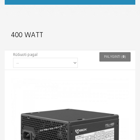
400 WATT
Rūšiuoti pagal
PALYGINTI (
0
)