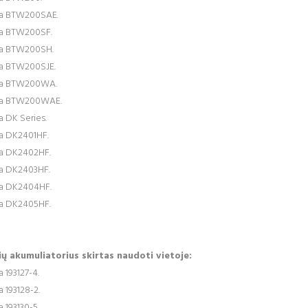
a BTW200SAE.
a BTW200SF.
a BTW200SH.
a BTW200SJE.
ta BTW200WA.
ta BTW200WAE.
a DK Series.
a DK2401HF.
a DK2402HF.
a DK2403HF.
a DK2404HF.
a DK2405HF.
ių akumuliatorius skirtas naudoti vietoje:
 193127-4.
 193128-2.
 193130-5.