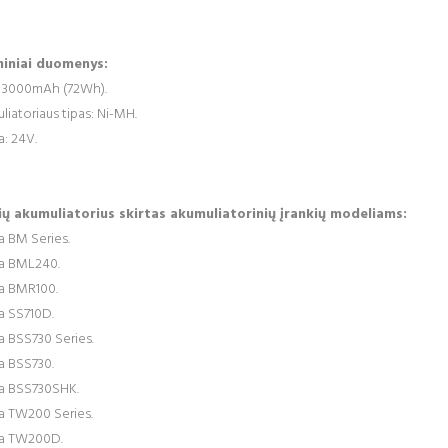
iniai duomenys:
: 3000mAh (72Wh).
iatoriaus tipas: Ni-MH.
a: 24V.
ių akumuliatorius skirtas akumuliatorinių įrankių modeliams:
a BM Series.
a BML240.
a BMR100.
a SS710D.
a BSS730 Series.
a BSS730.
a BSS730SHK.
a TW200 Series.
a TW200D.