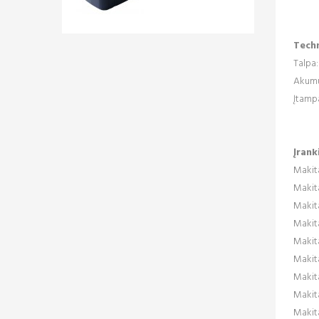
Techn
Talpa
Akumul
Įtamp
Įrank
Makit
Makit
Makit
Makit
Makit
Makit
Makit
Makit
Makit