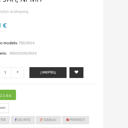
ašyti atsiliepimą
1 €
o modelis:
TB921904
ris:
9990000921904
+
Į KREPŠELĮ
2..3 d.d.
inti
TTER
DALINTIS
GOOGLE+
PINTEREST