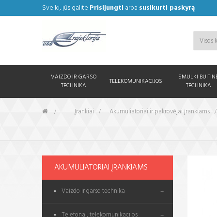
Sveiki, jūs galite
Prisijungti
arba
susikurti paskyrą
VAIZDO IR GARSO
SMULKI BUITIN
TELEKOMUNIKACIJOS
TECHNIKA
TECHNIKA
&gt;
Įrankiai
>
Akumuliatoriai ir pakrovėjai įrankiams
AKUMULIATORIAI ĮRANKIAMS
Vaizdo ir garso technika
Telefonai, telekomunikacijos