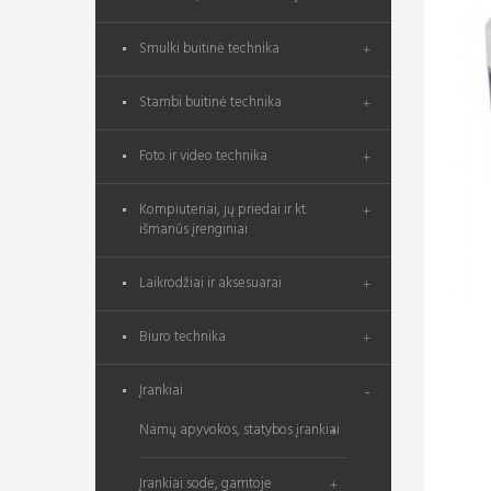
Smulki buitinė technika
Stambi buitinė technika
Foto ir video technika
Kompiuteriai, jų priedai ir kt.
išmanūs įrenginiai
Laikrodžiai ir aksesuarai
Biuro technika
Įrankiai
Namų apyvokos, statybos įrankiai
Įrankiai sode, gamtoje