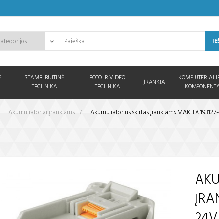
IE
Ė
STAMBI BUITINĖ
FOTO IR VIDEO
KOMPIUTERIAI I
ĮRANKIAI
TECHNIKA
TECHNIKA
KOMPONENTA
>
Akumuliatoriai įrankiams
>
Akumuliatorius skirtas įrankiams MAKITA 193127-
AKU
ĮRA
24V