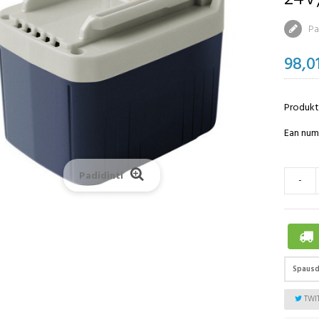
Par
98,0
Produkt
Ean nume
Padidinti
-
Spausd
TWI