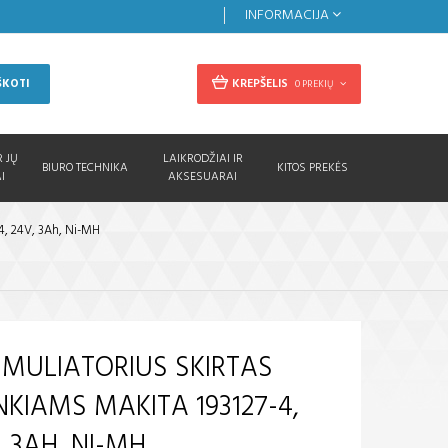
INFORMACIJA
KREPŠELIS
ŠKOTI
0 PREKIŲ
R JŲ
LAIKRODŽIAI IR
BIURO TECHNIKA
KITOS PREKĖS
I
AKSESUARAI
4, 24V, 3Ah, Ni-MH
MULIATORIUS SKIRTAS
NKIAMS MAKITA 193127-4,
, 3AH, NI-MH