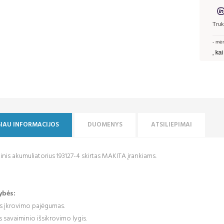
IAU INFORMACIJOS
DUOMENYS
ATSILIEPIMAI
inis akumuliatorius 193127-4 skirtas MAKITA įrankiams.
ybės:
is įkrovimo pajėgumas.
savaiminio išsikrovimo lygis.