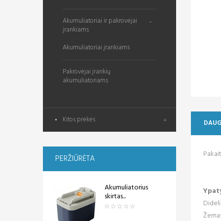
Akumuliatoriai ir pakrovėjai
įrankiams
Akumuliatoriai įrankiams
Pakrovėjai įrankių
akumuliatoriams
Kitos prekės
DAUG
Pakait
PERŽIŪRĖTA
Akumuliatorius
Ypat
skirtas...
Didel
Žemas 