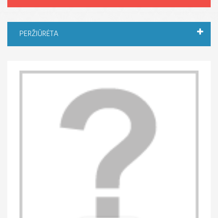
PERŽIŪRĖTA