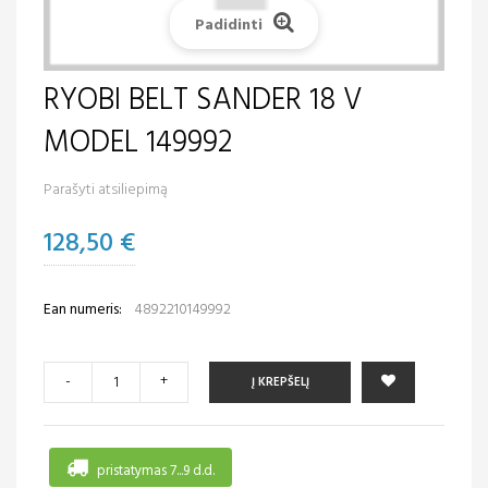
Padidinti
RYOBI BELT SANDER 18 V
MODEL 149992
Parašyti atsiliepimą
128,50 €
Ean numeris:
4892210149992
-
+
Į KREPŠELĮ
pristatymas 7...9 d.d.