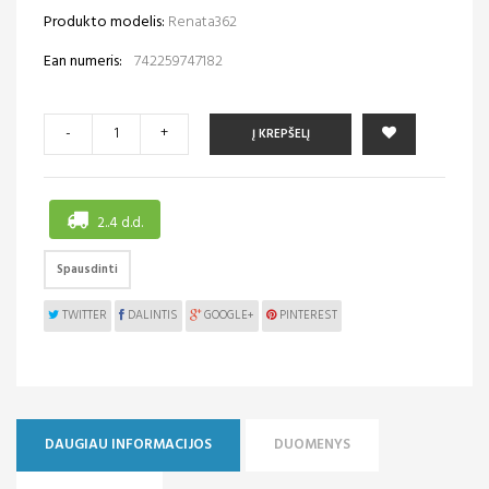
Produkto modelis:
Renata362
Ean numeris:
742259747182
-
+
Į KREPŠELĮ
2..4 d.d.
Spausdinti
TWITTER
DALINTIS
GOOGLE+
PINTEREST
DAUGIAU INFORMACIJOS
DUOMENYS