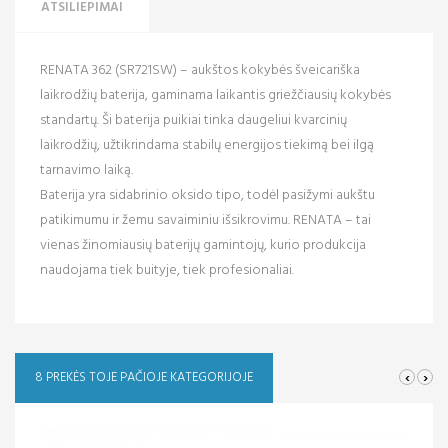
ATSILIEPIMAI
RENATA 362 (SR721SW) – aukštos kokybės šveicariška
laikrodžių baterija, gaminama laikantis griežčiausių kokybės
standartų. Ši baterija puikiai tinka daugeliui kvarcinių
laikrodžių, užtikrindama stabilų energijos tiekimą bei ilgą
tarnavimo laiką.
Baterija yra sidabrinio oksido tipo, todėl pasižymi aukštu
patikimumu ir žemu savaiminiu išsikrovimu. RENATA – tai
vienas žinomiausių baterijų gamintojų, kurio produkcija
naudojama tiek buityje, tiek profesionaliai.
‹
›
8 PREKĖS TOJE PAČIOJE KATEGORIJOJE