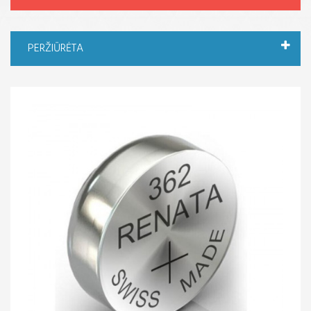
PERŽIŪRĖTA