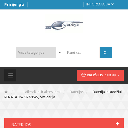
INFORMACIJA
Prisijungti
KREPŠELIS
0 PREKIŲ
Toggle
navigation
&gt;
Laikrodžiai ir aksesuarai
>
Baterijos
>
Baterija laikrodžiui
RENATA 362 SR721SW, Šveicarija
BATERIJOS