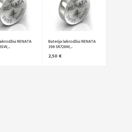
laikrodžiui RENATA
Baterija laikrodžiui RENATA
SW,...
396 SR726W,...
2,50 €