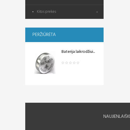
Kitos prekės
PERŽIŪRĖTA
Baterija laikrodžiui...
NAUJIENLAIŠK