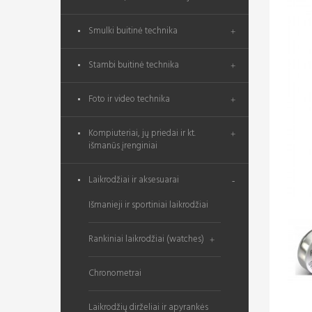
Smulki buitinė technika
Stambi buitinė technika
Foto ir video technika
Kompiuteriai, jų priedai ir kt.
išmanūs įrenginiai
Laikrodžiai ir aksesuarai
Išmanieji ir sportiniai laikrodžiai
Rankiniai laikrodžiai (watches)
Chronometrai
Laikrodžių dirželiai ir apyrankės