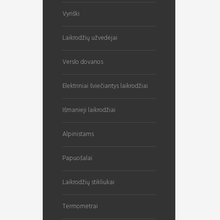
Vyriški
Laikrodžių užvedėjai
Verslo dovanos
Elektriniai šviečiantys laikrodžiai
Išmanieji laikrodžiai
Alpinistams
Papuošalai
Laikrodžių stikliukai
Termometrai