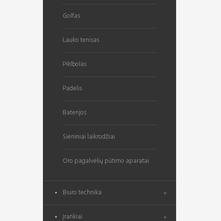
Golfas
Lauko tenisas
Piklbolas
Padelis
Baterijos
Sieniniai laikrodžiai
Oro pagalvėlių pūtimo aparatai
Biuro technika
Įrankiai