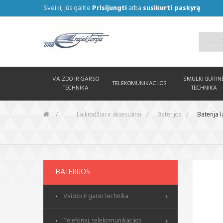
Sveiki, jūs galite
Prisijungti
arba
susikurti paskyrą
VAIZDO IR GARSO
SMULKI BUITIN
TELEKOMUNIKACIJOS
TECHNIKA
TECHNIKA
&gt;
Laikrodžiai ir aksesuarai
>
Baterijos
>
Baterija 
BATERIJOS
Vaizdo ir garso technika
Telefonai, telekomunikacijos