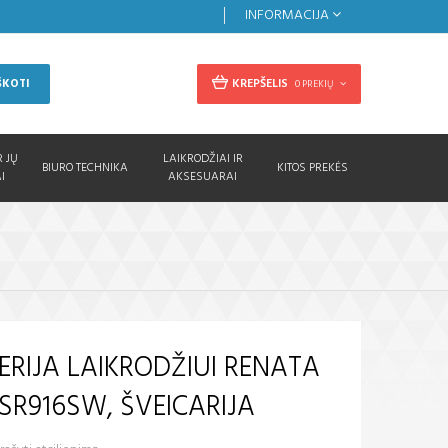
INFORMACIJA
KREPŠELIS
ŠKOTI
0 PREKIŲ
R JŲ
LAIKRODŽIAI IR
BIURO TECHNIKA
KITOS PREKĖS
I
AKSESUARAI
ERIJA LAIKRODŽIUI RENATA
 SR916SW, ŠVEICARIJA