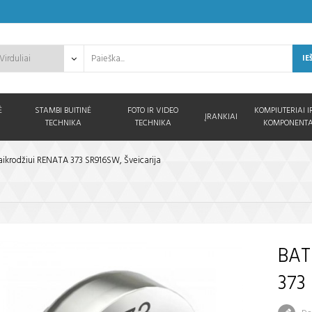
IE
Ė
STAMBI BUITINĖ
FOTO IR VIDEO
KOMPIUTERIAI I
ĮRANKIAI
TECHNIKA
TECHNIKA
KOMPONENTA
laikrodžiui RENATA 373 SR916SW, Šveicarija
BAT
373