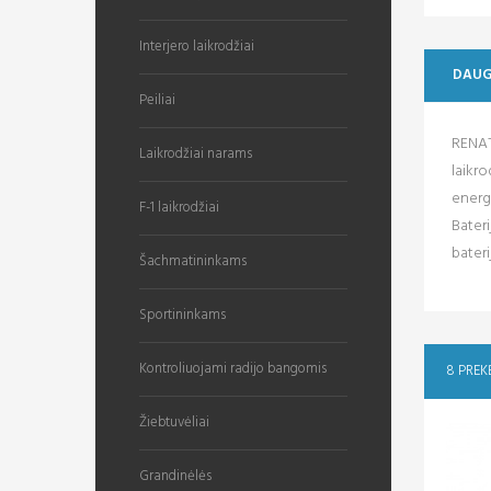
Interjero laikrodžiai
DAUG
Peiliai
RENATA
Laikrodžiai narams
laikro
energi
F-1 laikrodžiai
Bateri
bateri
Šachmatininkams
Sportininkams
Kontroliuojami radijo bangomis
8 PREK
Žiebtuvėliai
Grandinėlės