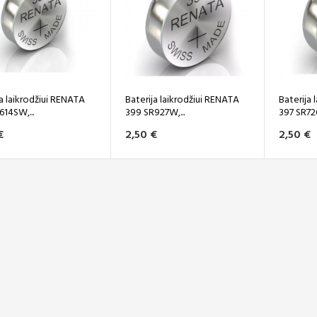
ja laikrodžiui RENATA
Baterija laikrodžiui RENATA
Baterija 
614SW,...
399 SR927W,...
397 SR726
€
2,50 €
2,50 €