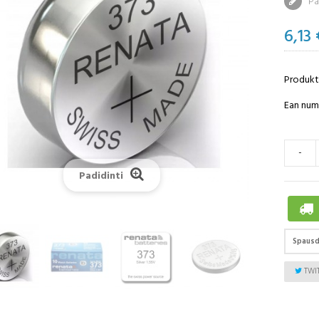
Par
6,13 
Produkt
Ean nume
-
Padidinti
Spausd
TWI