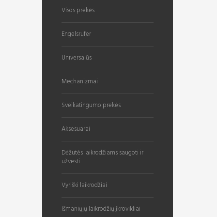
Visos prekės
Engelsrufer
Universalūs
Mechanizmai
Sveikatingumo prekės
Aksesuarai
Dėžutės laikrodžiams saugoti ir
užvesti
Vyriški laikrodžiai
Išmaniųjų laikrodžių įkrovikliai