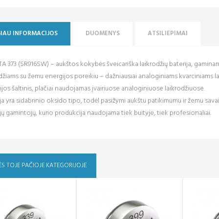
IAU INFORMACIJOS
DUOMENYS
ATSILIEPIMAI
 373 (SR916SW) – aukštos kokybės šveicariška laikrodžių baterija, gaminama 
džiams su žemu energijos poreikiu – dažniausiai analoginiams kvarciniams l
jos šaltinis, plačiai naudojamas įvairiuose analoginiuose laikrodžiuose.
ja yra sidabrinio oksido tipo, todėl pasižymi aukštu patikimumu ir žemu sava
jų gamintojų, kurio produkcija naudojama tiek buityje, tiek profesionaliai.
ĖS TOJE PAČIOJE KATEGORIJOJE