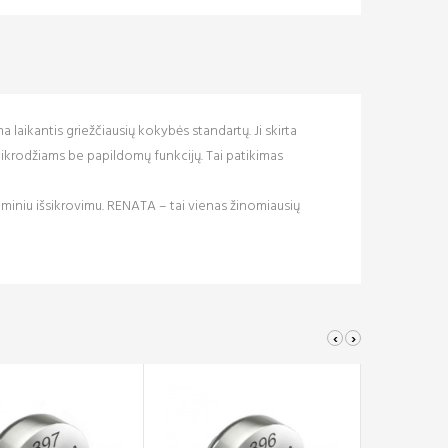
laikantis griežčiausių kokybės standartų. Ji skirta
aikrodžiams be papildomų funkcijų. Tai patikimas
iminiu išsikrovimu. RENATA – tai vienas žinomiausių
‹
›