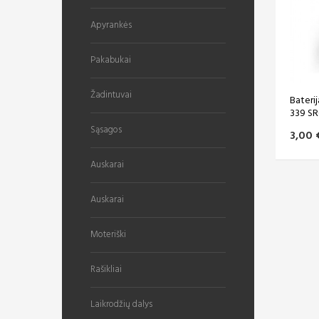
Apyrankės
Pakabukai
Žadintuvai
Bateri
339 SR
Sąsagos
3,00 
Auskarai
Auskarai
Moteriški
Rašikliai
Laikrodžių dalys