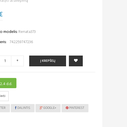
ašyti atsiliepimą
€
o modelis:
Renata373
ris:
742259747236
+
Į KREPŠELĮ
2..4 d.d.
inti
TTER
DALINTIS
GOOGLE+
PINTEREST