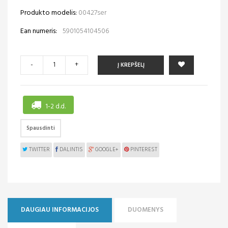
Produkto modelis:
00427ser
Ean numeris:
5901054104506
-
+
Į KREPŠELĮ
1-2 d.d.
Spausdinti
TWITTER
DALINTIS
GOOGLE+
PINTEREST
DAUGIAU INFORMACIJOS
DUOMENYS