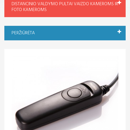
DISTANCINIO VALDYMO PULTAI VAIZDO KAMEROMS IR
FOTO KAMEROMS
PERŽIŪRĖTA