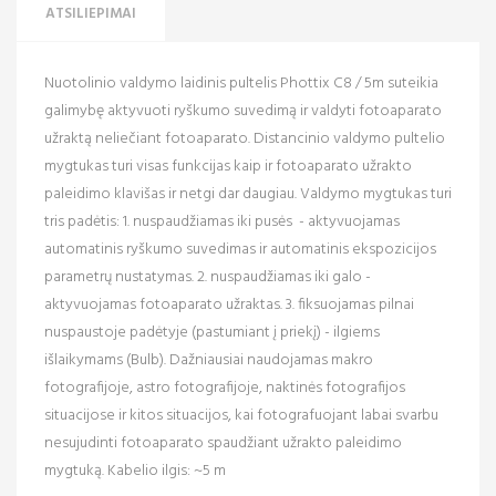
ATSILIEPIMAI
Nuotolinio valdymo laidinis pultelis Phottix C8 / 5m suteikia
galimybę aktyvuoti ryškumo suvedimą ir valdyti fotoaparato
užraktą neliečiant fotoaparato. Distancinio valdymo pultelio
mygtukas turi visas funkcijas kaip ir fotoaparato užrakto
paleidimo klavišas ir netgi dar daugiau. Valdymo mygtukas turi
tris padėtis: 1. nuspaudžiamas iki pusės - aktyvuojamas
automatinis ryškumo suvedimas ir automatinis ekspozicijos
parametrų nustatymas. 2. nuspaudžiamas iki galo -
aktyvuojamas fotoaparato užraktas. 3. fiksuojamas pilnai
nuspaustoje padėtyje (pastumiant į priekį) - ilgiems
išlaikymams (Bulb). Dažniausiai naudojamas makro
fotografijoje, astro fotografijoje, naktinės fotografijos
situacijose ir kitos situacijos, kai fotografuojant labai svarbu
nesujudinti fotoaparato spaudžiant užrakto paleidimo
mygtuką. Kabelio ilgis: ~5 m