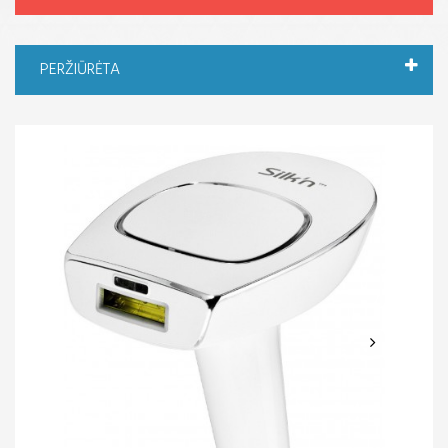
PERŽIŪRĖTA