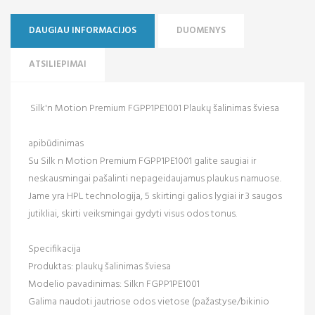
DAUGIAU INFORMACIJOS
DUOMENYS
ATSILIEPIMAI
Silk'n Motion Premium FGPP1PE1001 Plaukų šalinimas šviesa
apibūdinimas
Su Silk n Motion Premium FGPP1PE1001 galite saugiai ir
neskausmingai pašalinti nepageidaujamus plaukus namuose.
Jame yra HPL technologija, 5 skirtingi galios lygiai ir 3 saugos
jutikliai, skirti veiksmingai gydyti visus odos tonus.
Specifikacija
Produktas: plaukų šalinimas šviesa
Modelio pavadinimas: Silkn FGPP1PE1001
Galima naudoti jautriose odos vietose (pažastyse/bikinio