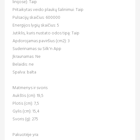
linijose): Taip
Pritaikytas veido plaukų šalinimui: Taip
Pulsacijų skaičius: 600000
Energijos lygių skaičius: 5
Jutiklis, kuris nustato odos tipą: Taip
Apdorojamas paviršius (cm2): 3
Suderinamas su Silk'n App
Įkraunamas: Ne
Belaidis: ne
Spalva: balta
Matmenys ir svoris
Aukštis (cm): 19,5
Plotis (cm): 7,5
Gylis (cm): 15,4
Svoris (g): 275
Pakuotėje yra: