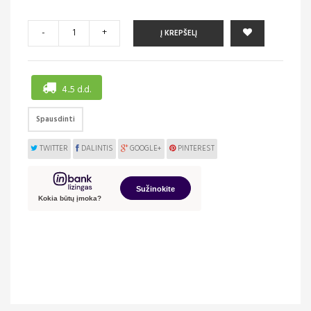
-
+
Į KREPŠELĮ
4..5 d.d.
Spausdinti
TWITTER
DALINTIS
GOOGLE+
PINTEREST