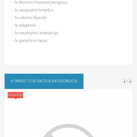
- 1x Motion Premium įrenginys
- 1x saugojimo krepšys
- 1x valymo šluostė
- 1x adapteris
- 1x naudojimo instrukcija
- 1x garantinis lapas
‹
›
8 PREKĖS TOJE PAČIOJE KATEGORIJOJE
NAUJIENA