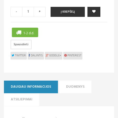
-
+
Į KREPŠELĮ
1-2 d.d.
Spausdinti
TWITTER
DALINTIS
GOOGLE+
PINTEREST
DAUGIAU INFORMACIJOS
DUOMENYS
ATSILIEPIMAI