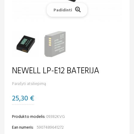
Padidinti
NEWELL LP-E12 BATERIJA
Parašyti atsiliepimą
25,30 €
Produkto modelis:
09382KVG
Ean numeris:
5907489641272