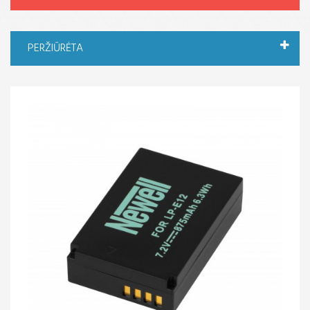
PERŽIŪRĖTA