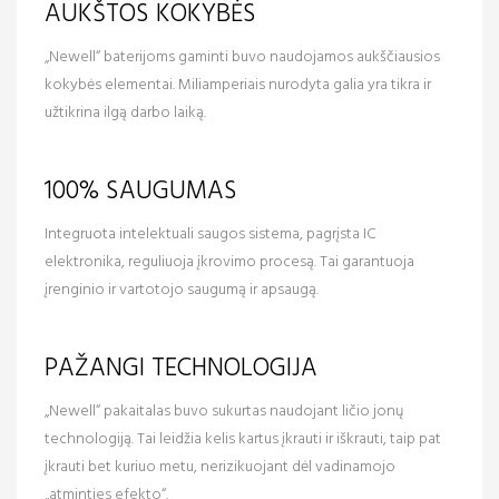
AUKŠTOS KOKYBĖS
„Newell“ baterijoms gaminti buvo naudojamos aukščiausios
kokybės elementai. Miliamperiais nurodyta galia yra tikra ir
užtikrina ilgą darbo laiką.
100% SAUGUMAS
Integruota intelektuali saugos sistema, pagrįsta IC
elektronika, reguliuoja įkrovimo procesą. Tai garantuoja
įrenginio ir vartotojo saugumą ir apsaugą.
PAŽANGI TECHNOLOGIJA
„Newell“ pakaitalas buvo sukurtas naudojant ličio jonų
technologiją. Tai leidžia kelis kartus įkrauti ir iškrauti, taip pat
įkrauti bet kuriuo metu, nerizikuojant dėl vadinamojo
„atminties efekto“.