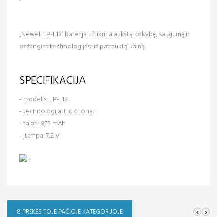
„Newell LP-E12“ baterija užtikrina aukštą kokybę, saugumą ir
pažangias technologijas už patrauklią kainą.
SPECIFIKACIJA
- modelis: LP-E12
- technologija: Ličio jonai
- talpa: 875 mAh
- įtampa: 7,2 V
‹
›
8 PREKĖS TOJE PAČIOJE KATEGORIJOJE