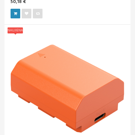
50,18 €
NAUJIENA