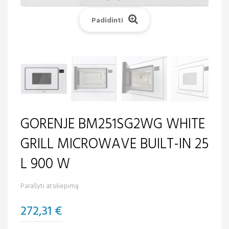
Padidinti
GORENJE BM251SG2WG WHITE
GRILL MICROWAVE BUILT-IN 25
L 900 W
Parašyti atsiliepimą
272,31 €