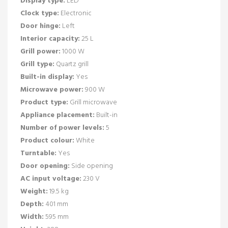
Display type:
LED
Clock type:
Electronic
Door hinge:
Left
Interior capacity:
25 L
Grill power:
1000 W
Grill type:
Quartz grill
Built-in display:
Yes
Microwave power:
900 W
Product type:
Grill microwave
Appliance placement:
Built-in
Number of power levels:
5
Product colour:
White
Turntable:
Yes
Door opening:
Side opening
AC input voltage:
230 V
Weight:
19.5 kg
Depth:
401 mm
Width:
595 mm