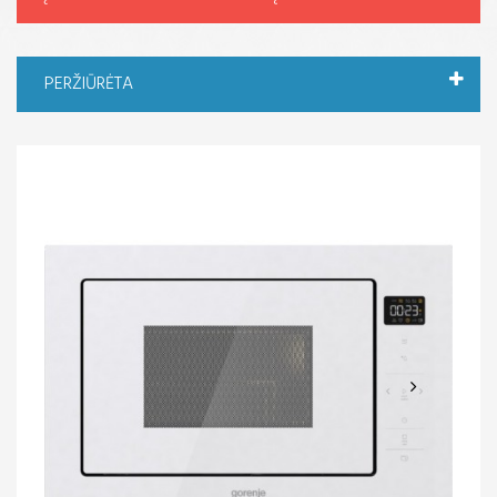
PERŽIŪRĖTA