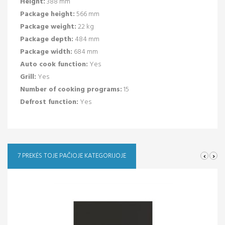
Height:
388 mm
Package height:
566 mm
Package weight:
22 kg
Package depth:
484 mm
Package width:
684 mm
Auto cook function:
Yes
Grill:
Yes
Number of cooking programs:
15
Defrost function:
Yes
‹
›
7 PREKĖS TOJE PAČIOJE KATEGORIJOJE