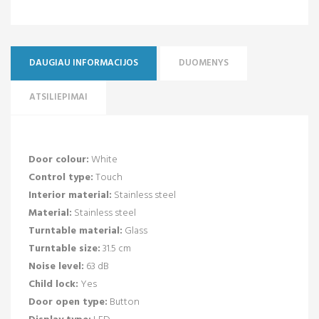
DAUGIAU INFORMACIJOS
DUOMENYS
ATSILIEPIMAI
Door colour:
White
Control type:
Touch
Interior material:
Stainless steel
Material:
Stainless steel
Turntable material:
Glass
Turntable size:
31.5 cm
Noise level:
63 dB
Child lock:
Yes
Door open type:
Button