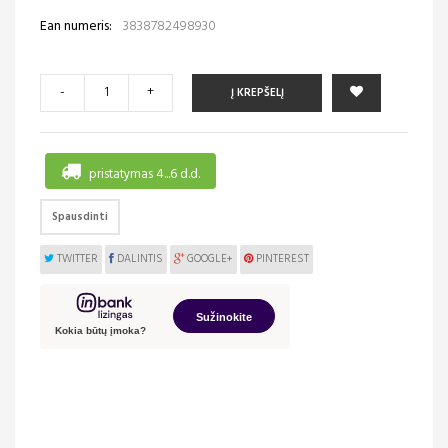
Ean numeris:
3838782498930
-
+
Į KREPŠELĮ
pristatymas 4...6 d.d.
Spausdinti
TWITTER
DALINTIS
GOOGLE+
PINTEREST