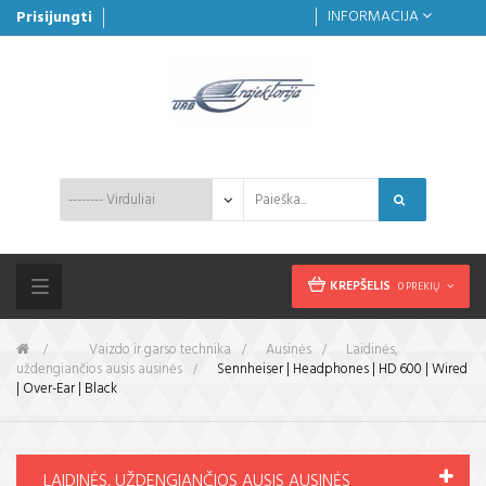
INFORMACIJA
Prisijungti
KREPŠELIS
0 PREKIŲ
Toggle
navigation
&gt;
Vaizdo ir garso technika
>
Ausinės
>
Laidinės,
uždengiančios ausis ausinės
>
Sennheiser | Headphones | HD 600 | Wired
| Over-Ear | Black
LAIDINĖS, UŽDENGIANČIOS AUSIS AUSINĖS