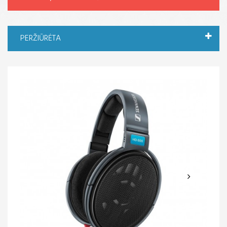
PERŽIŪRĖTA