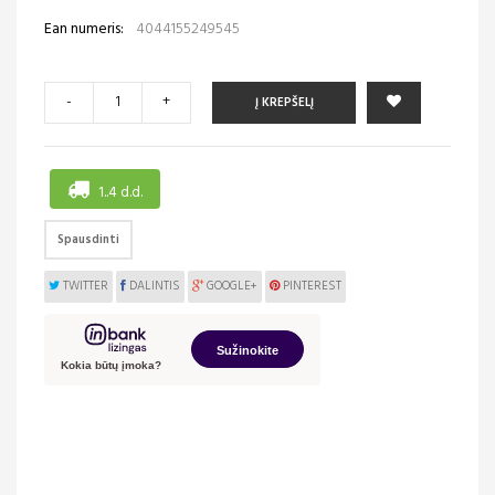
Ean numeris:
4044155249545
-
+
Į KREPŠELĮ
1..4 d.d.
Spausdinti
TWITTER
DALINTIS
GOOGLE+
PINTEREST