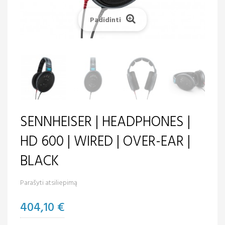
Padidinti
SENNHEISER | HEADPHONES |
HD 600 | WIRED | OVER-EAR |
BLACK
Parašyti atsiliepimą
404,10 €