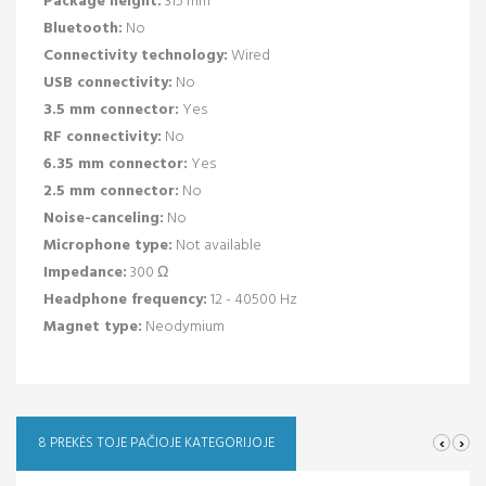
Package height:
315 mm
Bluetooth:
No
Connectivity technology:
Wired
USB connectivity:
No
3.5 mm connector:
Yes
RF connectivity:
No
6.35 mm connector:
Yes
2.5 mm connector:
No
Noise-canceling:
No
Microphone type:
Not available
Impedance:
300 Ω
Headphone frequency:
12 - 40500 Hz
Magnet type:
Neodymium
‹
›
8 PREKĖS TOJE PAČIOJE KATEGORIJOJE