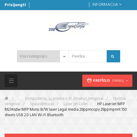
INFORMACIJA
Prisijungti
KREPŠELIS
0 PREKIŲ
Toggle
navigation
&gt;
Kompiuteriai, jų priedai ir kt. išmanūs įrenginiai
>
Išoriniai
įrenginiai
>
Spausdintuvai
>
Laser jet Color
>
HP LaserJet MFP
M234sdw MFP Mono B/W laser Legal media 29ppmcopy 29ppmprint 150
sheets USB 2.0 LAN Wi-Fi Bluetooth