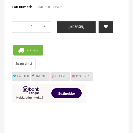
Ean numeris:
194850889585
-
+
Į KREPŠELĮ
3..5 d.d.
Spausdinti
TWITTER
DALINTIS
GOOGLE+
PINTEREST