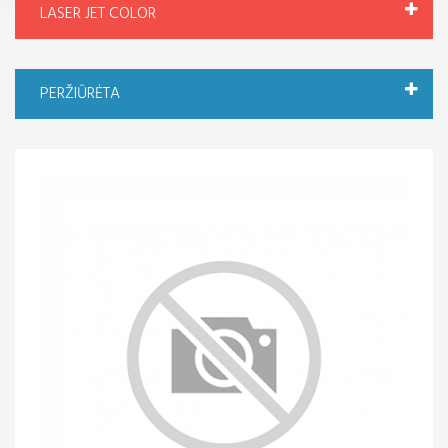
LASER JET COLOR
PERŽIŪRĖTA