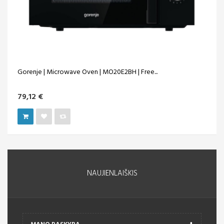
Gorenje | Microwave Oven | MO20E2BH | Free...
79,12 €
NAUJIENLAIŠKIS