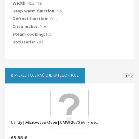
Width:
452 mm
Keep warm function:
No
Defrost function:
Yes
Crisp maker:
Yes
Steam cooking:
No
Rotisserie:
Yes
‹
›
8 PREKĖS TOJE PAČIOJE KATEGORIJOJE
Candy | Microwave Oven | CMW 2070 M | Free...
65,88 €