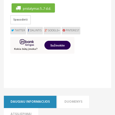
pristatymas 5...7 d.d.
Spausdinti
TWITTER
DALINTIS
GOOGLE+
PINTEREST
DAUGIAU INFORMACIJOS
DUOMENYS
ATSILIEPIMAI