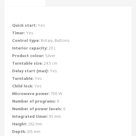
Quick start:
Yes
Timer:
Yes
Control type:
Rotary, Buttons
Interior capacity:
20 L
Product colour:
Silver
Turntable size:
24.5 cm
Delay start (max):
Yes
Turntable:
Yes
Child lock:
Yes
Microwave power:
700 W
Number of programs:
9
Number of power levels:
6
Integrated timer:
95 min
Height:
262 mm
Depth:
335 mm