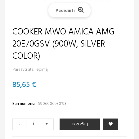
Padidinti
COOKER MWO AMICA AMG
20E70GSV (900W, SILVER
COLOR)
Parašyti atsiliepimą
85,65 €
Ean numeris:
5906006030193
-
+
Į KREPŠELĮ