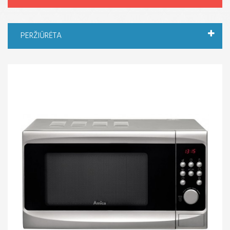
PERŽIŪRĖTA