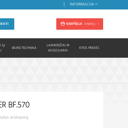
INFORMACIJA
KREPŠELIS
ŠKOTI
0 PREKIŲ
R JŲ
LAIKRODŽIAI IR
BIURO TECHNIKA
KITOS PREKĖS
I
AKSESUARAI
ER BF.570
ašyti atsiliepimą