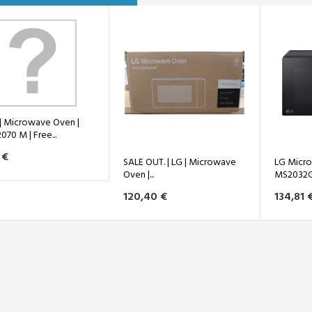
| Microwave Oven |
70 M | Free...
 €
SALE OUT. | LG | Microwave
LG Micro
Oven |...
MS2032GA
120,40 €
134,81 