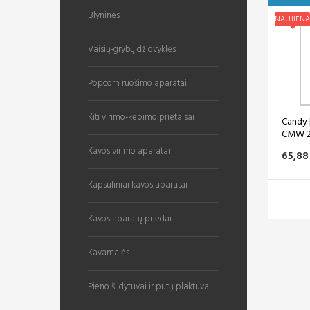
Blyninės
NAUJIENA
Vaisių-grybų džiovyklės
Popcorn ruošimo aparatai
Kiti virimo-kepimo prietaisai
Candy 
CMW 20
Kavos virimo aparatai
65,88
Kapsuliniai kavos aparatai
Kavos aparatų priedai
Kavamalės
Pieno šildytuvai ir putų plaktuvai