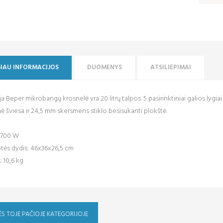
IAU INFORMACIJOS
DUOMENYS
ATSILIEPIMAI
ja Beper mikrobangų krosnelė yra 20 litrų talpos. 5 pasirinktiniai galios lygia
ė šviesa ir 24,5 mm skersmens stiklo besisukanti plokštė.
: 700 W
tės dydis: 46x36x26,5 cm
: 10,6 kg
ĖS TOJE PAČIOJE KATEGORIJOJE