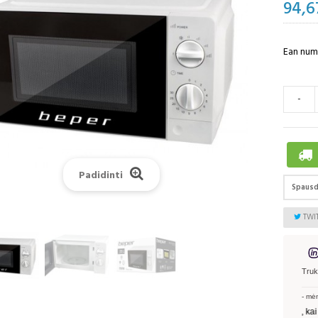
94,6
Ean nume
-
Padidinti
Spausd
TWI