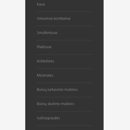
Kava
Virtuviniai kombainai
Smulkintuvai
Plaktuvai
Kokteilinės
Mėsmalės
Bulvių tarkavimo mašinos
Bulvių skutimo mašinos
Sulčiaspaudės