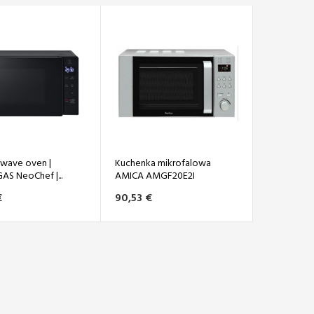
wave oven |
Kuchenka mikrofalowa
S NeoChef |...
AMICA AMGF20E2I
€
90,53 €