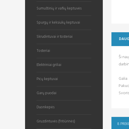
Sumuštinių ir vaflių keptuvės
Spurgų ir keksiukų keptuvai
Skrudintuvai ir tosteriai
DAUG
Tosteriai
Ši nau
darbin
Elektriniai griliai
Galia
Picų keptuvai
Pakuo
Svoris
Garų puodai
Duonkepės
Gruzdintuvės (fritiūrinės)
8 PREK