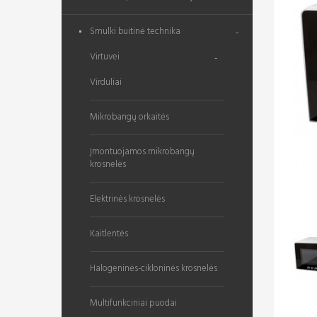
Smulki buitinė technika
Virtuvei
Virduliai
Mikrobangų orkaitės
Įmontuojamos mikrobangų
krosnelės
Elektrinės krosnelės
Kaitlentės
Halogeninės-cikloninės krosnelės
Multifunkciniai puodai