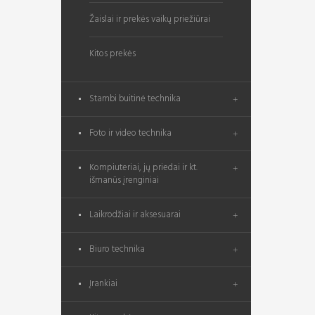
Žaislai ir prekės vaikų priežiūrai
Kitos prekės
Stambi buitinė technika
Foto ir video technika
Kompiuteriai, jų priedai ir kt.
išmanūs įrenginiai
Laikrodžiai ir aksesuarai
Biuro technika
Įrankiai