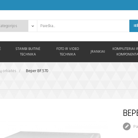
IE
Ė
STAMBI BUITINĖ
FOTO IR VIDEO
KOMPIUTERIAI I
ĮRANKIAI
TECHNIKA
TECHNIKA
KOMPONENTA
 orkaitės
>
Beper BF.570
BEP
Par