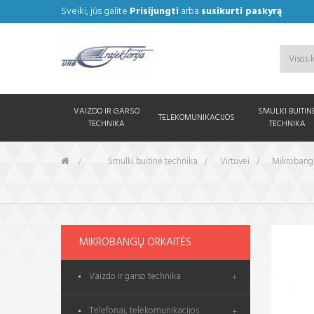
Sveiki, jūs galite
Prisijungti
arba
susikurti paskyrą
VAIZDO IR GARSO
SMULKI BUITIN
TELEKOMUNIKACIJOS
TECHNIKA
TECHNIKA
&gt;
Smulki buitinė technika
>
Virtuvei
>
Mikrobangų
MIKROBANGŲ ORKAITĖS
Vaizdo ir garso technika
Telefonai, telekomunikacijos