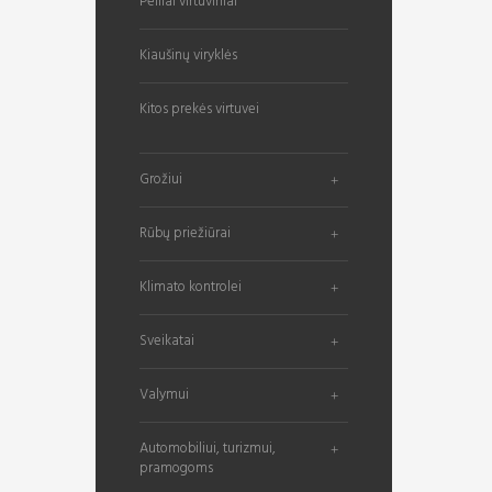
Peiliai virtuviniai
Kiaušinų viryklės
Kitos prekės virtuvei
Grožiui
Rūbų priežiūrai
Klimato kontrolei
Sveikatai
Valymui
Automobiliui, turizmui,
pramogoms