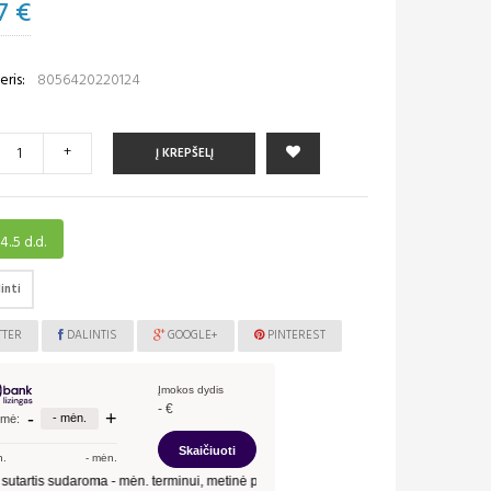
7 €
ris:
8056420220124
+
Į KREPŠELĮ
4..5 d.d.
inti
TTER
DALINTIS
GOOGLE+
PINTEREST