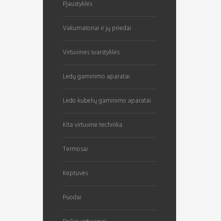
Pjaustyklės
Vakumatoriai ir jų priedai
Virtuvinės svarstyklės
Ledų gaminimo aparatai
Ledo kubelių gaminimo aparatai
Kita virtuvinė technika
Termosai
Keptuvės
Puodai