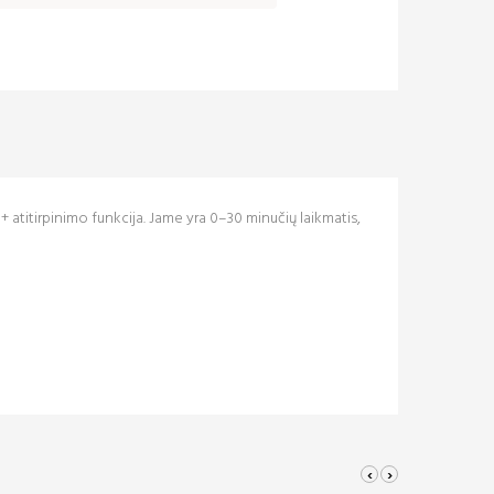
i + atitirpinimo funkcija. Jame yra 0–30 minučių laikmatis,
‹
›