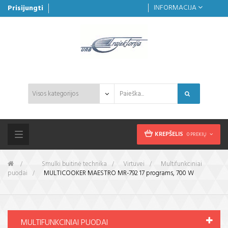
INFORMACIJA
Prisijungti
KREPŠELIS
0 PREKIŲ
Toggle
navigation
&gt;
Smulki buitinė technika
>
Virtuvei
>
Multifunkciniai
puodai
>
MULTICOOKER MAESTRO MR-792 17 programs, 700 W
MULTIFUNKCINIAI PUODAI