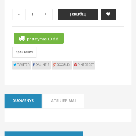
-
+
Į KREPŠELĮ
pristatymas 1..3 d.d.
Spausdinti
TWITTER
DALINTIS
GOOGLE+
PINTEREST
DUOMENYS
ATSILIEPIMAI