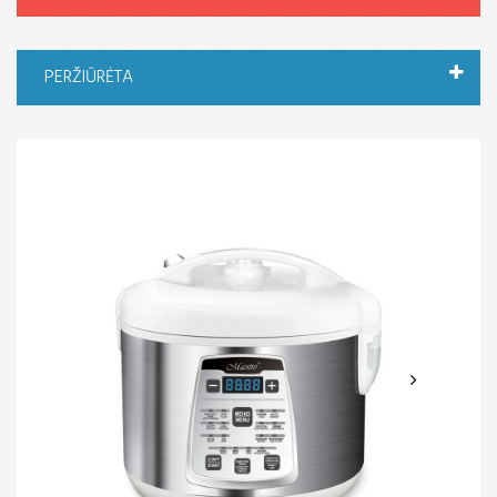
PERŽIŪRĖTA