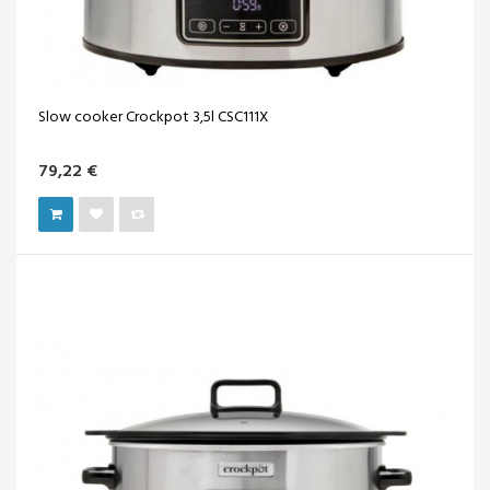
Slow cooker Crockpot 3,5l CSC111X
79,22 €