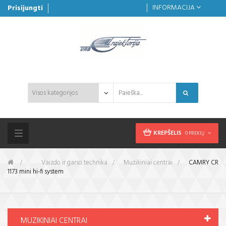
INFORMACIJA
Prisijungti
KREPŠELIS
0 PREKIŲ
Toggle
navigation
&gt;
Vaizdo ir garso technika
>
Muzikiniai centrai
>
CAMRY CR
1173 mini hi-fi system
MUZIKINIAI CENTRAI