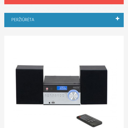
PERŽIŪRĖTA