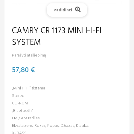
Padidinti
CAMRY CR 1173 MINI HI-FI
SYSTEM
Parašyti atsiliepimą
57,80 €
„Mini Hi Fi“ sistema
Stereo
CD-ROM
„Bluetooth“
FM / AM radijas
Ekvalaizeris: Rokas, Popas, Džiazas, Klasika.
X- BASS