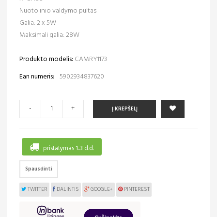
Nuotolinio valdymo pultas
Galia: 2 x 5W
Maksimali galia: 28W
Produkto modelis:
CAMRY1173
Ean numeris:
5902934837620
-
+
Į KREPŠELĮ
pristatymas 1..3 d.d.
Spausdinti
TWITTER
DALINTIS
GOOGLE+
PINTEREST