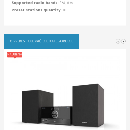
Supported radio bands:
FM, AM
Preset stations quantity:
30
‹
›
8 PREKĖS TOJE PAČIOJE KATEGORIJOJE
NAUJIENA