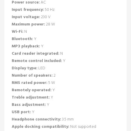
Power source:
AC
Input frequency:
50 Hz
Input voltage:
230 V
Maximum power:
28 W
Wi-Fi:
N
Bluetooth:
Y
MP3 playback:
Y
Card reader integrated:
N
Remote control included:
Y
Display type:
LED
Number of speakers:
2
RMS rated power:
5 W
Remotely operated:
Y
Treble adjustment:
Y
Bass adjustment:
Y
USB port:
Y
Headphone connectivity:
3.5 mm
Apple docking compatibility:
Not supported