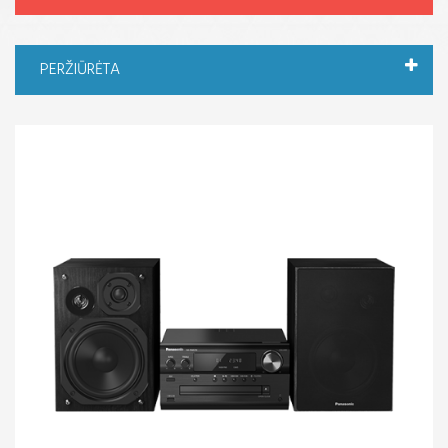
PERŽIŪRĖTA