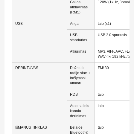
Galios
120W (1kHz, 3omai, 
atidavimas
(RMS)
USB
Anga
taip (x1)
USB
USB 2.0 spartusis
standartas
Atkurimas
MP3, AIFF, AAC, FLAC (
WAV (iki 192 kHz / 24 
DERINTUVAS
Dažniu ir
FM/ 30
radijo stociu
irašymas i
atminti
RDS
taip
Automatinis
taip
kanalu
derinimas
IšMANUS TINKLAS
Belaide
taip
Bluetooth®