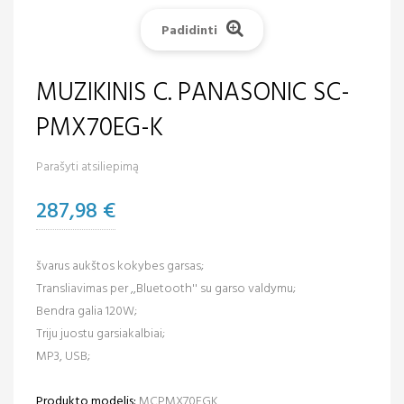
Padidinti
MUZIKINIS C. PANASONIC SC-
PMX70EG-K
Parašyti atsiliepimą
287,98 €
švarus aukštos kokybes garsas;
Transliavimas per ,,Bluetooth'' su garso valdymu;
Bendra galia 120W;
Triju juostu garsiakalbiai;
MP3, USB;
Produkto modelis:
MCPMX70EGK