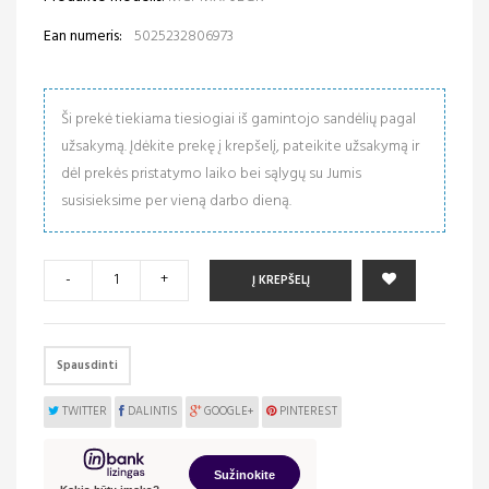
Ean numeris:
5025232806973
Ši prekė tiekiama tiesiogiai iš gamintojo sandėlių pagal
užsakymą. Įdėkite prekę į krepšelį, pateikite užsakymą ir
dėl prekės pristatymo laiko bei sąlygų su Jumis
susisieksime per vieną darbo dieną.
-
+
Į KREPŠELĮ
Spausdinti
TWITTER
DALINTIS
GOOGLE+
PINTEREST