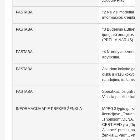
„Google Play™“.
PASTABA
*2 Ne visi modeliai yr
informacijos kreipkites
PASTABA
*3 Budejimo („Bluetoo
ijungtas) energijos sa
(PRELIMINARUS)
PASTABA
*4 Nurodytas svoris i
apytiksliai.
PASTABA
Atkurimo kokybe gali pr
disku ir irašu kokybes
naudojimo irašams.
PASTABA
Specifikacijos gali bu
Visi cia pateikti skaicia
INFORMACIJA APIE PREKES ŽENKLA:
MPEG 3 lygiu garso k
licencijavo „Fraunhofer 
„Thomson“./DLNA, DLN
CERTIFIED yra „Digita
Alliance“ prekiu, pasl
ženklai./„iPad“, „iPhon