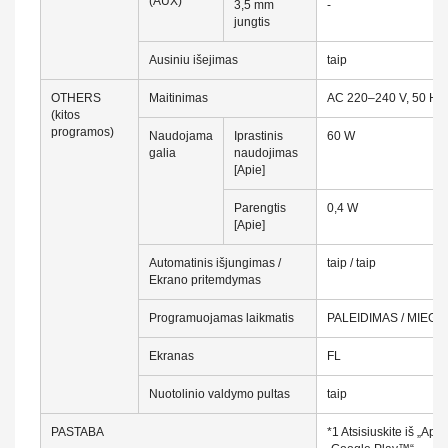
(AUX)
3,5 mm
-
jungtis
Ausiniu išejimas
taip
OTHERS
Maitinimas
AC 220–240 V, 50 Hz
(kitos
programos)
Naudojama
Iprastinis
60 W
galia
naudojimas
[Apie]
Parengtis
0,4 W
[Apie]
Automatinis išjungimas /
taip / taip
Ekrano pritemdymas
Programuojamas laikmatis
PALEIDIMAS / MIEG
Ekranas
FL
Nuotolinio valdymo pultas
taip
PASTABA
*1 Atsisiuskite iš „App 