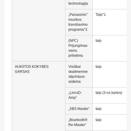
technologija
„Panasonic“
Taip*1
muzikos
transliavimo
programa*2
(NFC)
taip
Prijungimas
vienu
prilietimu
AUKšTOS KOKYBES
Visiškai
taip
GARSAS
skaitmenine
stiprintuvo
sistema
„LincsD-
taip (3-os kartos)
Amp“
„XBS Master“
taip
„Bluetooth®
taip
Re-Master“