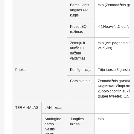
Bambukinis
taip (Žemadažnis gars
anglies PP
kugis
Preset EQ
4 („Heavy“, „Clear“, „So
režimas
Žemuju ir
taip (Ant pagrindinio i
aukštuju
valdiklis)
dažniu
valdymas
Priekis
Konfiguracija
Triju juostu 3 garsiak
Garsiakalbis
Žemadažnis garsiakal
Kuginis/Aukštuju dažni
kupolo tipo/Itin aukšt
(super tweeter): 1,5 c
TERMINALAS
LAN lizdas
-
Analogine
Jungties
taip
garso
lizdas
ivestis