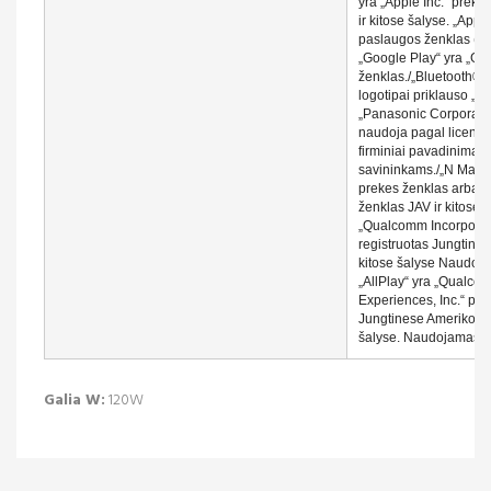
yra „Apple Inc.“ prekiu
ir kitose šalyse. „App 
paslaugos ženklas (
„Google Play“ yra „Goo
ženklas./„Bluetooth®“ 
logotipai priklauso „Bl
„Panasonic Corporatio
naudoja pagal licencija
firminiai pavadinimai 
savininkams./„N Mark“
prekes ženklas arba r
ženklas JAV ir kitose 
„Qualcomm Incorporat
registruotas Jungtines
kitose šalyse Naudoj
„AllPlay“ yra „Qualc
Experiences, Inc.“ pre
Jungtinese Amerikos va
šalyse. Naudojamas g
Galia W:
120W