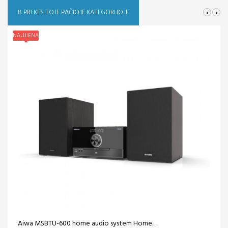
‹
›
8 PREKĖS TOJE PAČIOJE KATEGORIJOJE
NAUJIENA
Aiwa MSBTU-600 home audio system Home...