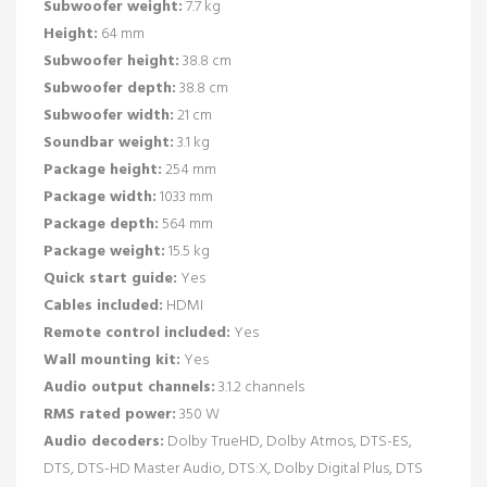
Subwoofer weight:
7.7 kg
Height:
64 mm
Subwoofer height:
38.8 cm
Subwoofer depth:
38.8 cm
Subwoofer width:
21 cm
Soundbar weight:
3.1 kg
Package height:
254 mm
Package width:
1033 mm
Package depth:
564 mm
Package weight:
15.5 kg
Quick start guide:
Yes
Cables included:
HDMI
Remote control included:
Yes
Wall mounting kit:
Yes
Audio output channels:
3.1.2 channels
RMS rated power:
350 W
Audio decoders:
Dolby TrueHD, Dolby Atmos, DTS-ES,
DTS, DTS-HD Master Audio, DTS:X, Dolby Digital Plus, DTS