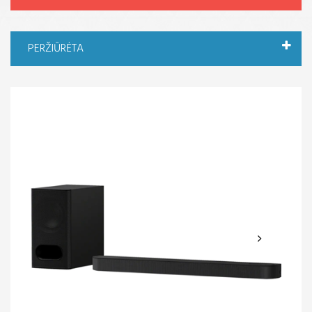
PERŽIŪRĖTA