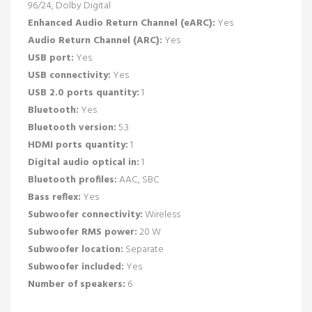
96/24, Dolby Digital
Enhanced Audio Return Channel (eARC):
Yes
Audio Return Channel (ARC):
Yes
USB port:
Yes
USB connectivity:
Yes
USB 2.0 ports quantity:
1
Bluetooth:
Yes
Bluetooth version:
5.3
HDMI ports quantity:
1
Digital audio optical in:
1
Bluetooth profiles:
AAC, SBC
Bass reflex:
Yes
Subwoofer connectivity:
Wireless
Subwoofer RMS power:
20 W
Subwoofer location:
Separate
Subwoofer included:
Yes
Number of speakers:
6