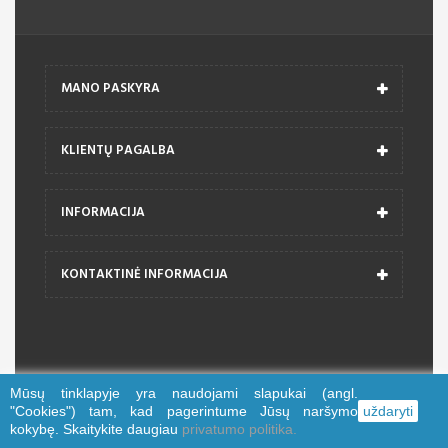
MANO PASKYRA
KLIENTŲ PAGALBA
INFORMACIJA
KONTAKTINĖ INFORMACIJA
Mūsų tinklapyje yra naudojami slapukai (angl.
© 2026 trajektorija.lt
"Cookies") tam, kad pagerintume Jūsų naršymo
uždaryti
kokybę. Skaitykite daugiau
privatumo politika.