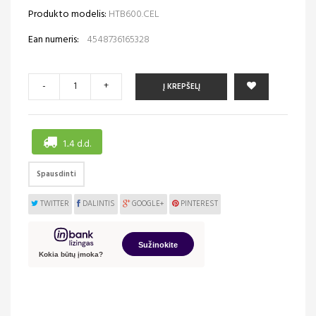
Produkto modelis:
HTB600.CEL
Ean numeris:
4548736165328
-
+
Į KREPŠELĮ
1..4 d.d.
Spausdinti
TWITTER
DALINTIS
GOOGLE+
PINTEREST