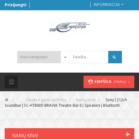
INFORMACIJA
Prisijungti
KREPŠELIS
0 PREKIŲ
Toggle
navigation
&gt;
Vaizdo ir garso technika
>
Namų kinai
>
Sony | 3.1.2ch
Soundbar | SC-HTB600 BRAVIA Theatre Bar 6 | Speakers | Bluetooth
NAMŲ KINAI