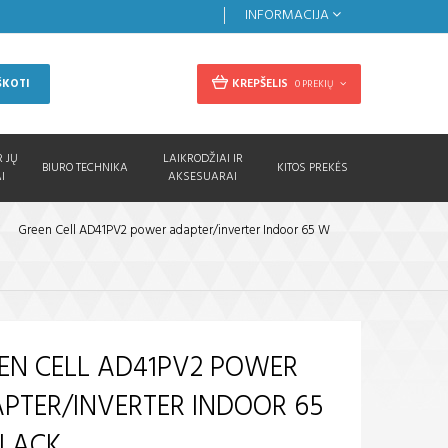
INFORMACIJA
KREPŠELIS
ŠKOTI
0 PREKIŲ
R JŲ
LAIKRODŽIAI IR
BIURO TECHNIKA
KITOS PREKĖS
I
AKSESUARAI
>
Green Cell AD41PV2 power adapter/inverter Indoor 65 W
EN CELL AD41PV2 POWER
PTER/INVERTER INDOOR 65
LACK