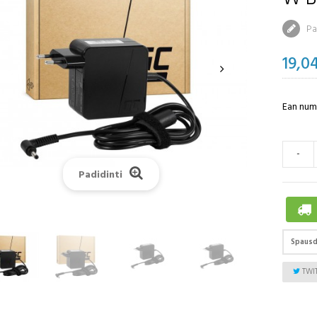
Par
19,0
Ean nume
-
Padidinti
Spausd
TWI