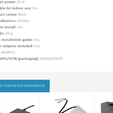
ut power:
65 W
ble for indoor use:
Yes
ct colour:
Black
ndicators:
Activity
to install:
Yes
ht:
216 g
 installation guide:
Yes
r adapter included:
Yes
:
AD41PV2
UPC/GTIN (packaging):
5904326375505
ĖS TOJE PAČIOJE KATEGORIJOJE