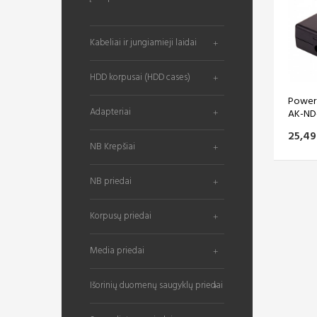
Kabeliai ir jungiamieji laidai
HDD korpusai (HDD cases)
Power 
Adapteriai
AK-ND-5
25,49
NB Krepšiai
NB priedai
Korpusų priedai
Media priedai
Išorinių duomenų saugyklų priedai