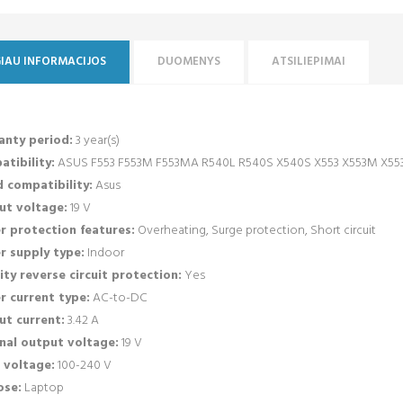
IAU INFORMACIJOS
DUOMENYS
ATSILIEPIMAI
anty period:
3 year(s)
tibility:
ASUS F553 F553M F553MA R540L R540S X540S X553 X553M X5
 compatibility:
Asus
ut voltage:
19 V
 protection features:
Overheating, Surge protection, Short circuit
r supply type:
Indoor
ity reverse circuit protection:
Yes
 current type:
AC-to-DC
t current:
3.42 A
nal output voltage:
19 V
 voltage:
100-240 V
ose:
Laptop