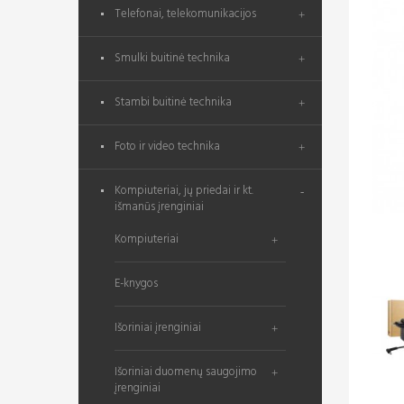
Telefonai, telekomunikacijos
Smulki buitinė technika
Stambi buitinė technika
Foto ir video technika
Kompiuteriai, jų priedai ir kt.
išmanūs įrenginiai
Kompiuteriai
E-knygos
Išoriniai įrenginiai
Išoriniai duomenų saugojimo
įrenginiai