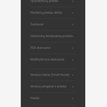
Spausdintuvų priedai
Planšečių priedai, dėklai
Šviestuvai
Stacionarių kompiuterių priedai
PDA aksesuarai
Multifunkciniai aksesuarai
Išmanūs namai (Smart house)
Išmanūs įrenginiai ir priedai
Priedai