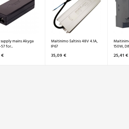
supply mains Akyga
Maitinimo šaltinis 48V 4.1A,
Maitinimo
7 for...
IP67
150W, DI
 €
35,09 €
25,41 €