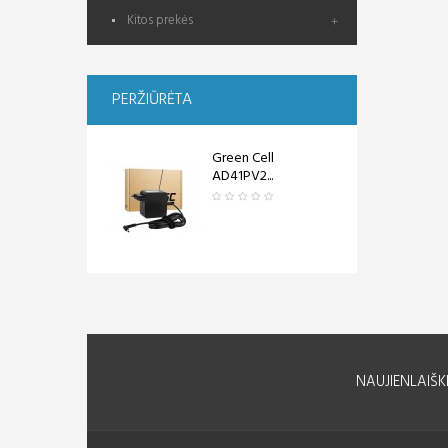
Kitos prekės
PERŽIŪRĖTA
Green Cell
AD41PV2...
NAUJIENLAIŠK