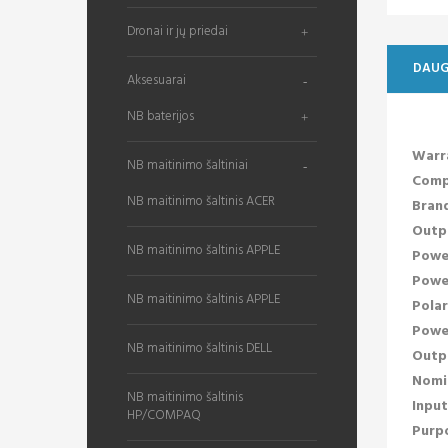
Dronai ir jų priedai
DAUG
Aksesuarai
NB baterijos
Warr
NB maitinimo šaltiniai
Compa
NB maitinimo šaltinis ACER
Brand
Outp
NB maitinimo šaltinis APPLE
Power
Powe
NB maitinimo šaltinis APPLE
Polar
Power
NB maitinimo šaltinis DELL
Outpu
Nomi
NB maitinimo šaltinis
Input
HP/COMPAQ
Purp