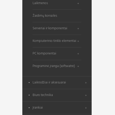
Laikmenos
Žaidimų konsolės
Serveriai ir komponentai
Kompiuterinio tinklo elementai
PC komponentai
Programinė įranga (softwatre)
Laikrodžiai ir aksesuarai
Biuro technika
Įrankiai