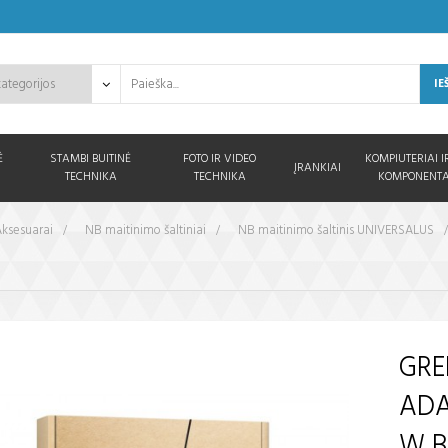
IE
Ė
STAMBI BUITINĖ
FOTO IR VIDEO
KOMPIUTERIAI I
ĮRANKIAI
TECHNIKA
TECHNIKA
KOMPONENTA
ksesuarai
>
NB maitinimo šaltiniai
>
NB maitinimo šaltinis UNIVERSALUS
GRE
ADA
W B