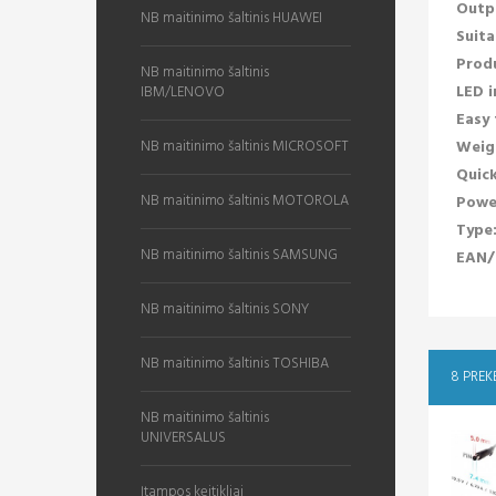
Outp
NB maitinimo šaltinis HUAWEI
Suita
Produ
NB maitinimo šaltinis
LED i
IBM/LENOVO
Easy 
NB maitinimo šaltinis MICROSOFT
Weig
Quick
NB maitinimo šaltinis MOTOROLA
Powe
Type
NB maitinimo šaltinis SAMSUNG
EAN/
NB maitinimo šaltinis SONY
NB maitinimo šaltinis TOSHIBA
8 PREK
NB maitinimo šaltinis
UNIVERSALUS
Įtampos keitikliai