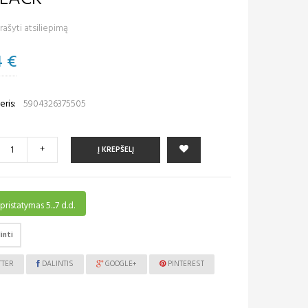
ašyti atsiliepimą
4 €
ris:
5904326375505
+
Į KREPŠELĮ
pristatymas 5...7 d.d.
inti
TTER
DALINTIS
GOOGLE+
PINTEREST