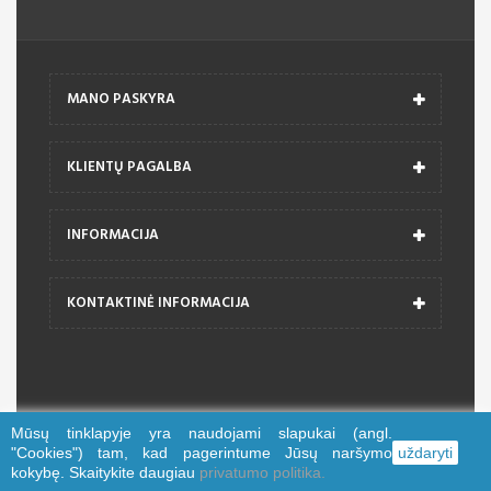
MANO PASKYRA
KLIENTŲ PAGALBA
INFORMACIJA
KONTAKTINĖ INFORMACIJA
Mūsų tinklapyje yra naudojami slapukai (angl.
© 2026 trajektorija.lt
"Cookies") tam, kad pagerintume Jūsų naršymo
uždaryti
kokybę. Skaitykite daugiau
privatumo politika.