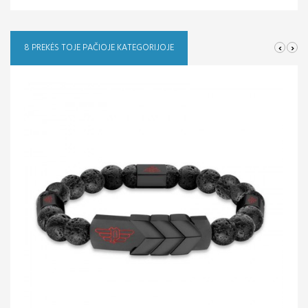
‹
›
8 PREKĖS TOJE PAČIOJE KATEGORIJOJE