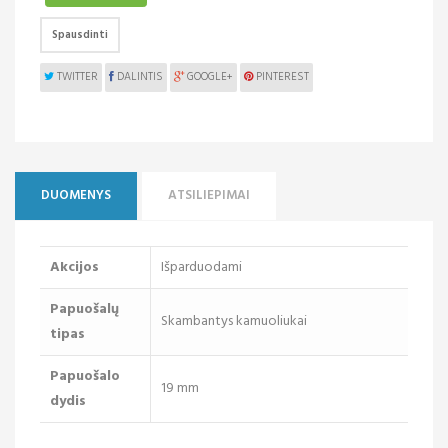
Spausdinti
TWITTER
DALINTIS
GOOGLE+
PINTEREST
DUOMENYS
ATSILIEPIMAI
Akcijos
Išparduodami
Papuošalų
Skambantys kamuoliukai
tipas
Papuošalo
19 mm
dydis