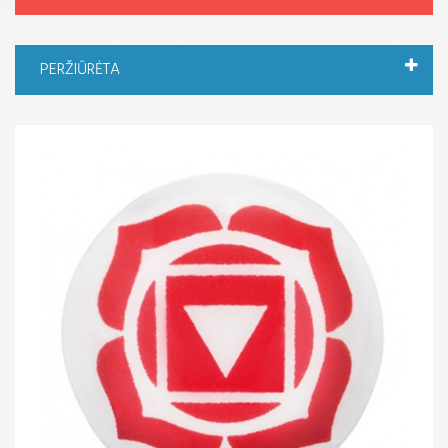
PERŽIŪRĖTA