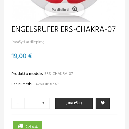
Padidinti
ENGELSRUFER ERS-CHAKRA-07
Parašyti atsiliepimą
19,00 €
Produkto modelis:
ERS-CHAKRA-07
Ean numeris:
4260316917973
-
+
Į KREPŠELĮ
2..4 d.d.