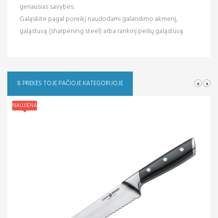
geriausias savybes.
Galąskite pagal poreikį naudodami galandimo akmenį,
galąstuvą (sharpening steel) arba rankinį peilių galąstuvą.
‹
›
8 PREKĖS TOJE PAČIOJE KATEGORIJOJE
NAUJIENA