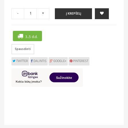
-
+
Į KREPŠELĮ
3...5 d.d.
Spausdinti
TWITTER
DALINTIS
GOOGLE+
PINTEREST