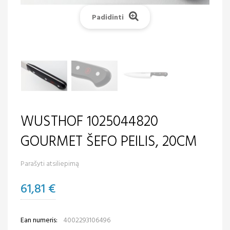
Padidinti
WUSTHOF 1025044820
GOURMET ŠEFO PEILIS, 20CM
Parašyti atsiliepimą
61,81 €
Ean numeris:
4002293106496