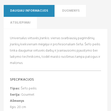
DAUGIAU INFORMACIJOS
DUOMENYS
ATSILIEPIMAI
Universalus virtuvės įrankis: vienas svarbiausių pagrindinių
įrankių kiekvienam mėgėjui ir profesionaliam šefui. Šefo peilis
tinka daugumai virtuvės darbų ir įvairiausioms pjaustymo bei
laikymo technikoms, todėl maisto ruošimas tampa patogus ir
malonus.
SPECIFIKACIJOS
Tipas:
Šefo peilis
Serija:
Gourmet
Ašmenys
Ilgis: 20 cm