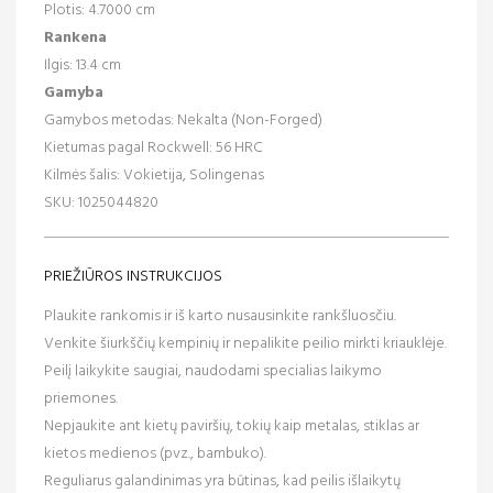
Plotis: 4.7000 cm
Rankena
Ilgis: 13.4 cm
Gamyba
Gamybos metodas: Nekalta (Non-Forged)
Kietumas pagal Rockwell: 56 HRC
Kilmės šalis: Vokietija, Solingenas
SKU: 1025044820
PRIEŽIŪROS INSTRUKCIJOS
Plaukite rankomis ir iš karto nusausinkite rankšluosčiu.
Venkite šiurkščių kempinių ir nepalikite peilio mirkti kriauklėje.
Peilį laikykite saugiai, naudodami specialias laikymo
priemones.
Nepjaukite ant kietų paviršių, tokių kaip metalas, stiklas ar
kietos medienos (pvz., bambuko).
Reguliarus galandinimas yra būtinas, kad peilis išlaikytų