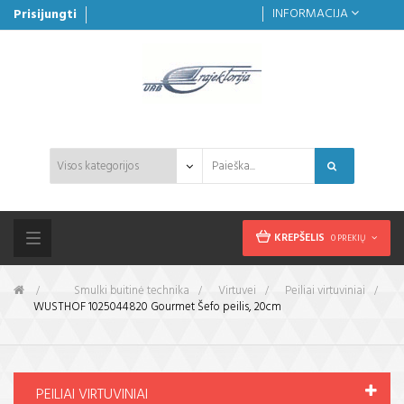
INFORMACIJA
Prisijungti
KREPŠELIS
0 PREKIŲ
Toggle
navigation
&gt;
Smulki buitinė technika
>
Virtuvei
>
Peiliai virtuviniai
>
WUSTHOF 1025044820 Gourmet Šefo peilis, 20cm
PEILIAI VIRTUVINIAI