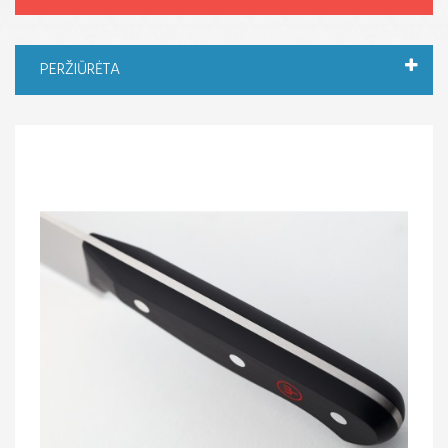
PERŽIŪRĖTA