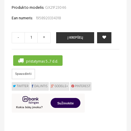
Produkto modelis:
GX21F23046
Ean numeris:
1958920334318
-
+
Į KREPŠELĮ
pristatymas 5...7 d.d.
Spausdinti
TWITTER
DALINTIS
GOOGLE+
PINTEREST