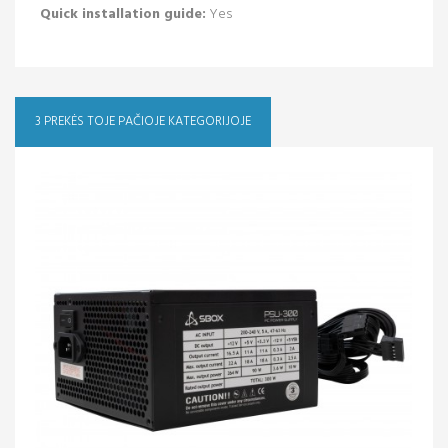
Quick installation guide:
Yes
3 PREKĖS TOJE PAČIOJE KATEGORIJOJE