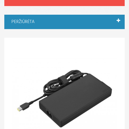
PERŽIŪRĖTA