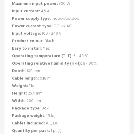
Maximum input power:
300 W
Input current:
4.5 A
Power supply type:
Indoor/outdoor
Power current type:
DC-to-AC
Input voltage:
100 - 240 V
Product colour:
Black
Easy to install:
Yes
Operating temperature (T-T):
5 - 40 °C
Operating relative humidity (H-H):
8 - 80%
Depth:
100 mm
Cable length:
0.18 m
Weight:
1 kg
Height:
25.4 mm
Width:
200 mm
Package type:
Box
Package weight:
1.5 kg
Cables included:
AC, DC
Quantity per pack:
1 pc(s)