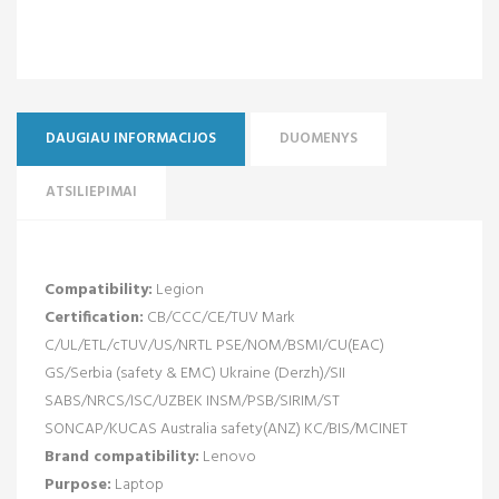
DAUGIAU INFORMACIJOS
DUOMENYS
ATSILIEPIMAI
Compatibility:
Legion
Certification:
CB/CCC/CE/TUV Mark
C/UL/ETL/cTUV/US/NRTL PSE/NOM/BSMI/CU(EAC)
GS/Serbia (safety & EMC) Ukraine (Derzh)/SII
SABS/NRCS/ISC/UZBEK INSM/PSB/SIRIM/ST
SONCAP/KUCAS Australia safety(ANZ) KC/BIS/MCINET
Brand compatibility:
Lenovo
Purpose:
Laptop