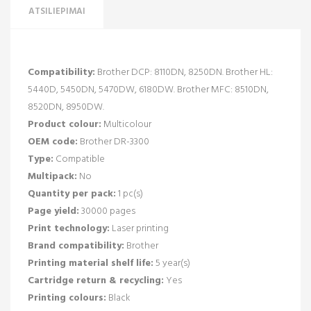
ATSILIEPIMAI
Compatibility:
Brother DCP: 8110DN, 8250DN. Brother HL:
5440D, 5450DN, 5470DW, 6180DW. Brother MFC: 8510DN,
8520DN, 8950DW.
Product colour:
Multicolour
OEM code:
Brother DR-3300
Type:
Compatible
Multipack:
No
Quantity per pack:
1 pc(s)
Page yield:
30000 pages
Print technology:
Laser printing
Brand compatibility:
Brother
Printing material shelf life:
5 year(s)
Cartridge return & recycling:
Yes
Printing colours:
Black