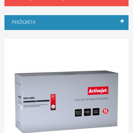
PERŽIŪRĖTA