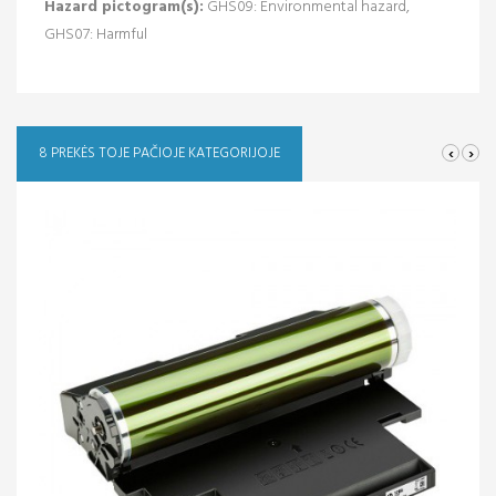
Hazard pictogram(s):
GHS09: Environmental hazard,
GHS07: Harmful
‹
›
8 PREKĖS TOJE PAČIOJE KATEGORIJOJE