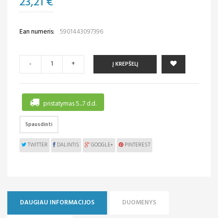
23,21 €
Ean numeris:
5901443097396
-
+
Į KREPŠELĮ
pristatymas 5...7 d.d.
Spausdinti
TWITTER
DALINTIS
GOOGLE+
PINTEREST
DAUGIAU INFORMACIJOS
DUOMENYS