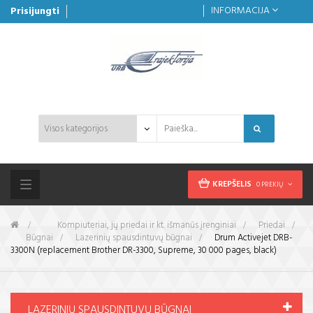
INFORMACIJA
Prisijungti
KREPŠELIS
0 PREKIŲ
Toggle
navigation
&gt;
Kompiuteriai, jų priedai ir kt. išmanūs įrenginiai
>
Priedai
>
Būgnai
>
Lazerinių spausdintuvų būgnai
>
Drum Activejet DRB-
3300N (replacement Brother DR-3300, Supreme, 30 000 pages, black)
LAZERINIŲ SPAUSDINTUVŲ BŪGNAI