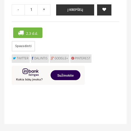
-
+
Į KREPŠELĮ
2..3 d.d.
Spausdinti
TWITTER
DALINTIS
GOOGLE+
PINTEREST