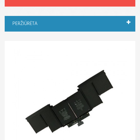
PERŽIŪRĖTA