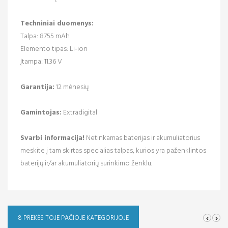
Techniniai duomenys:
Talpa: 8755 mAh
Elemento tipas: Li-ion
Įtampa: 11.36 V
Garantija:
12 mėnesių
Gamintojas:
Extradigital
Svarbi informacija!
Netinkamas baterijas ir akumuliatorius
meskite į tam skirtas specialias talpas, kurios yra paženklintos
baterijų ir/ar akumuliatorių surinkimo ženklu.
‹
›
8 PREKĖS TOJE PAČIOJE KATEGORIJOJE