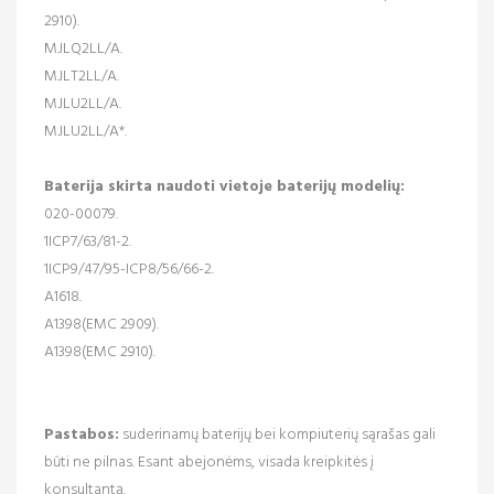
2910).
MJLQ2LL/A.
MJLT2LL/A.
MJLU2LL/A.
MJLU2LL/A*.
Baterija skirta naudoti vietoje baterijų modelių:
020-00079.
1ICP7/63/81-2.
1ICP9/47/95-ICP8/56/66-2.
A1618.
A1398(EMC 2909).
A1398(EMC 2910).
Pastabos:
suderinamų baterijų bei kompiuterių sąrašas gali
būti ne pilnas. Esant abejonėms, visada kreipkitės į
konsultantą.