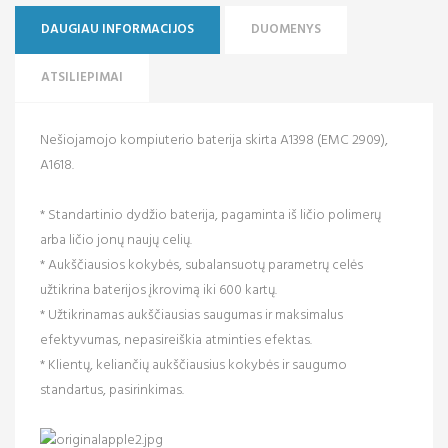
DAUGIAU INFORMACIJOS
DUOMENYS
ATSILIEPIMAI
Nešiojamojo kompiuterio baterija skirta A1398 (EMC 2909),
A1618.
* Standartinio dydžio baterija, pagaminta iš ličio polimerų
arba ličio jonų naujų celių.
* Aukščiausios kokybės, subalansuotų parametrų celės
užtikrina baterijos įkrovimą iki 600 kartų.
* Užtikrinamas aukščiausias saugumas ir maksimalus
efektyvumas, nepasireiškia atminties efektas.
* Klientų, keliančių aukščiausius kokybės ir saugumo
standartus, pasirinkimas.