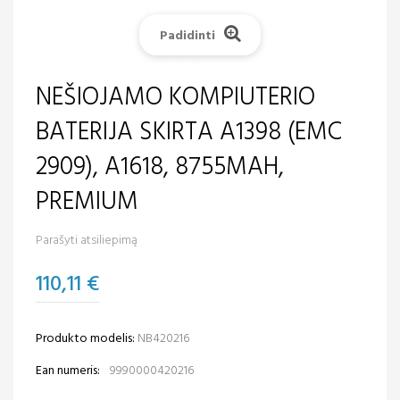
Padidinti
NEŠIOJAMO KOMPIUTERIO
BATERIJA SKIRTA A1398 (EMC
2909), A1618, 8755MAH,
PREMIUM
Parašyti atsiliepimą
110,11 €
Produkto modelis:
NB420216
Ean numeris:
9990000420216